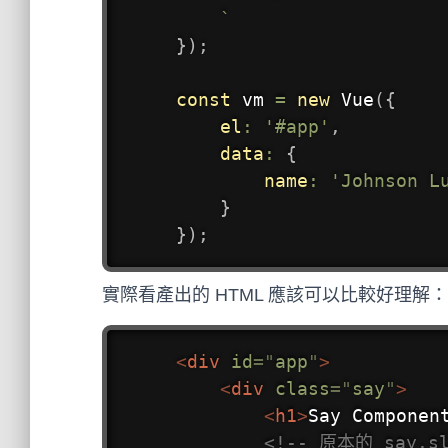
`
}
)
;
const
 vm 
=
new
Vue
(
{
el
:
'#app'
,
data
:
{
name
:
'Johnson L
}
}
)
;
實際看產出的 HTML 應該可以比較好理解：
<
div
id
=
"
app
"
>
<
div
class
=
"
say
"
>
<
h1
>
Say Componen
<!-- 原本的 say.s