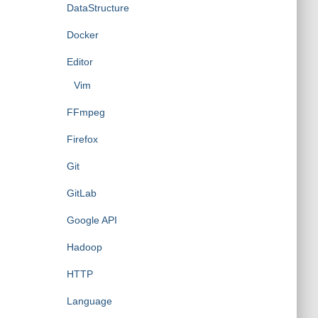
DataStructure
Docker
Editor
Vim
FFmpeg
Firefox
Git
GitLab
Google API
Hadoop
HTTP
Language