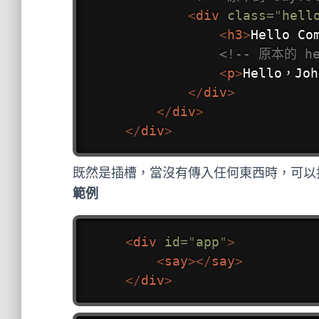
<
div
class
=
"
hell
<
h3
>
Hello Co
<!-- 原本的 h
<
p
>
Hello，Joh
</
div
>
</
div
>
</
div
>
既然是插槽，當沒有傳入任何東西時，可以
範例
<
div
id
=
"
app
"
>
<
say
>
</
say
>
</
div
>