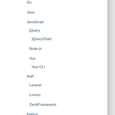
Go
Java
JavaScript
jQuery
jQueryChart
Node.js
Vue
Vue-CLI
PHP
Laravel
Lumen
ZendFramework
Python