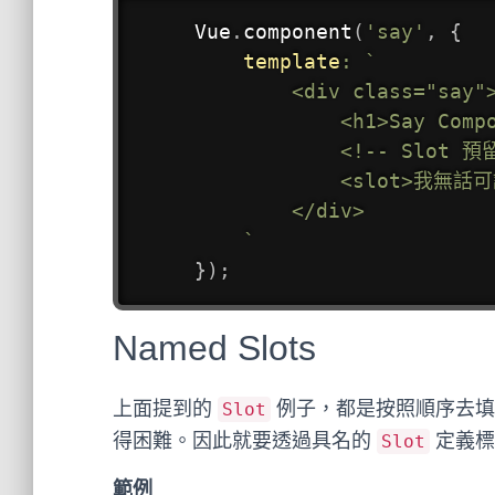
Vue
.
component
(
'say'
,
{
template
:
`
        <div class="say">
            <h1>Say Compo
            <!-- Slot 預
            <slot>我無話可說
        </div>

`
}
)
;
Named Slots
上面提到的
例子，都是按照順序去填
Slot
得困難。因此就要透過具名的
定義標
Slot
範例