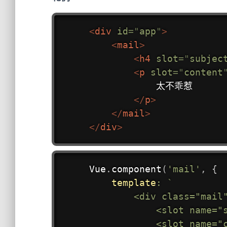
<
div
id
=
"
app
"
>
<
mail
>
<
h4
slot
=
"
subjec
<
p
slot
=
"
content
            太不乖惹

</
p
>
</
mail
>
</
div
>
Vue
.
component
(
'mail'
,
{
template
:
`
        <div class="mail"
            <slot name=
            <slot name="c