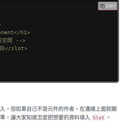
COPY


nent</h1>

留空間 -->

</slot>

入，但如果自己不是元件的作者，在溝通上面就顯
準，讓大家知道怎麼把想要的資料填入
。
Slot