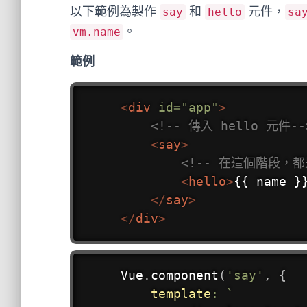
以下範例為製作
和
元件，
say
hello
sa
。
vm.name
範例
<
div
id
=
"
app
"
>
<!-- 傳入 hello 元件--
<
say
>
<!-- 在這個階段，都是
<
hello
>
{{ name }
</
say
>
</
div
>
Vue
.
component
(
'say'
,
{
template
:
`