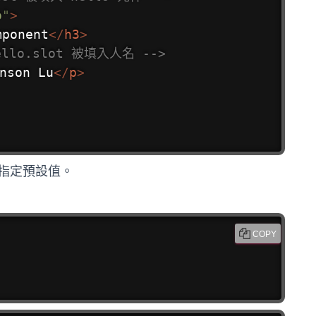
o
"
>
mponent
</
h3
>
ello.slot 被填入人名 -->
nson Lu
</
p
>
指定預設值。
COPY