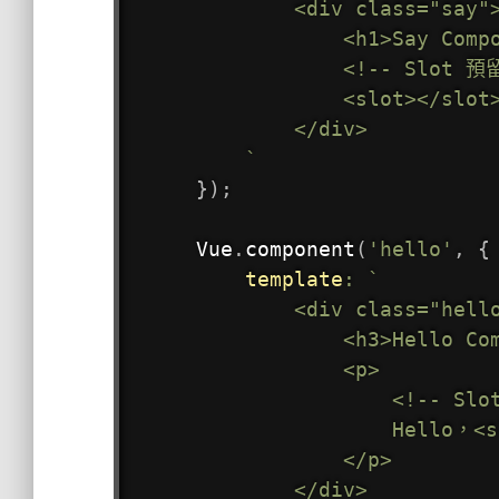
        <div class="say">
            <h1>Say Compo
            <!-- Slo
            <slot></slot>
        </div>

`
}
)
;
Vue
.
component
(
'hello'
,
{
template
:
`
        <div class="hello
            <h3>Hello Com
            <p>

                <!-- 
                Hello，<s
            </p>

        </div>
