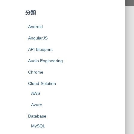
分類
Android
AngularJS
API Blueprint
Audio Engineering
Chrome
Cloud-Solution
AWS
Azure
Database
MySQL