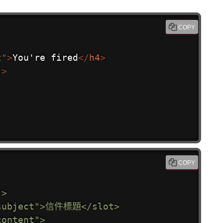
COPY
t
"
>
You're fired
</
h4
>
"
>
COPY
>

"subject">信件標題</slot>

ontent">
