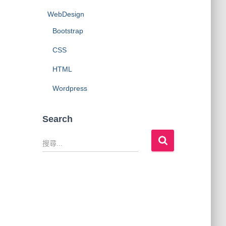
WebDesign
Bootstrap
CSS
HTML
Wordpress
Search
搜
尋
關
鍵
字
: