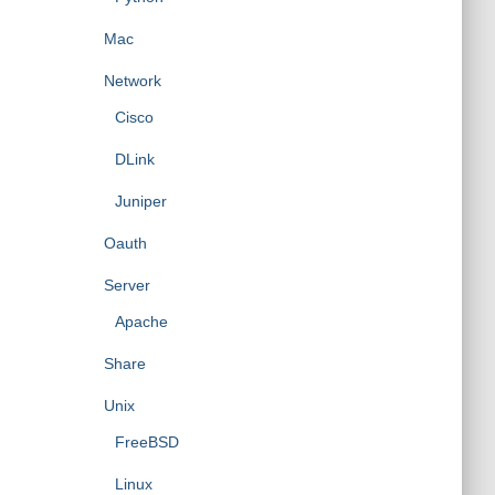
Mac
Network
Cisco
DLink
Juniper
Oauth
Server
Apache
Share
Unix
FreeBSD
Linux