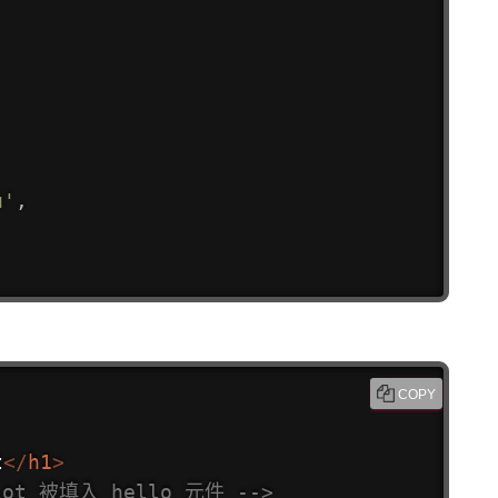
u'
,
COPY
t
</
h1
>
lot 被填入 hello 元件 -->