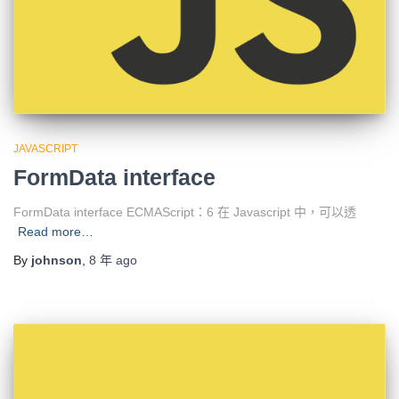
JAVASCRIPT
FormData interface
FormData interface ECMAScript：6 在 Javascript 中，可以透
Read more…
By
johnson
,
8 年
ago