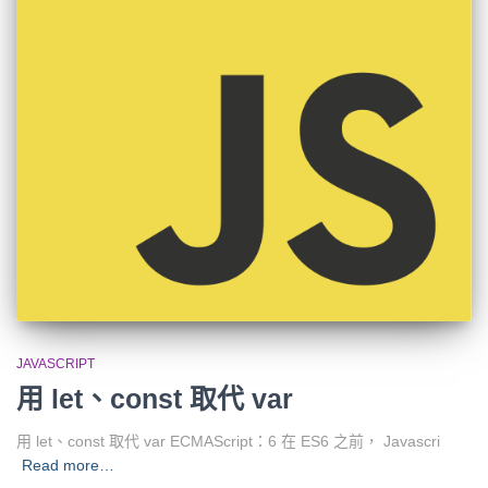
JAVASCRIPT
用 let、const 取代 var
用 let、const 取代 var ECMAScript：6 在 ES6 之前， Javascri
Read more…