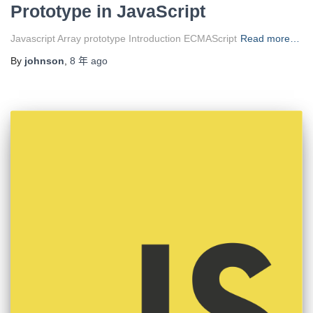
Prototype in JavaScript
Javascript Array prototype Introduction ECMAScript
Read more…
By
johnson
,
8 年
ago