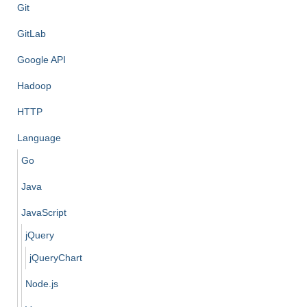
Git
GitLab
Google API
Hadoop
HTTP
Language
Go
Java
JavaScript
jQuery
jQueryChart
Node.js