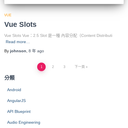
VUE
Vue Slots
Vue Slots Vue：2.5 Slot 是一種 內容分配（Content Distributi
Read more…
By
johnson
,
8 年
ago
文
1
2
3
下一頁
分類
章
Android
分
AngularJS
頁
API Blueprint
Audio Engineering