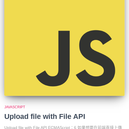
JAVASCRIPT
Upload file with File API
Upload file with File API ECMAScript：6 如果想要在前端直接上傳