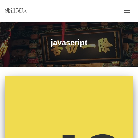
佛祖球球
TOGG
NAVIG
javascript