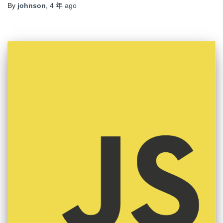
By
johnson
,
4 年
ago