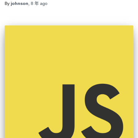
By
johnson
,
8 年
ago