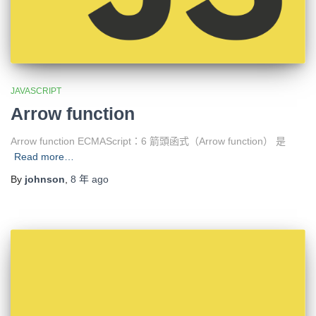
JAVASCRIPT
Arrow function
Arrow function ECMAScript：6 箭頭函式（Arrow function） 是
Read more…
By
johnson
,
8 年
ago