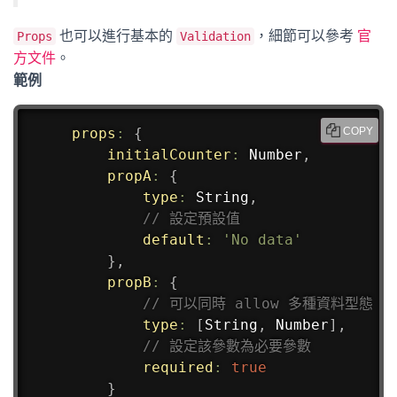
也可以進行基本的
，細節可以參考
官
Props
Validation
方文件
。
範例
props
:
{
COPY
initialCounter
:
 Number
,
propA
:
{
type
:
 String
,
// 設定預設值
default
:
'No data'
}
,
propB
:
{
// 可以同時 allow 多種資料型態
type
:
[
String
,
 Number
]
,
// 設定該參數為必要參數
required
:
true
}