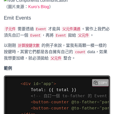
（圖片來源：
Kuro's Blog
）
Emit Events
需要透過
才能與
。實作上我們必
子元件
Event
父元件溝通
須先自訂一個
，再將
拋給
。
Event
Event
父元件
以剛剛
的例子來說，當我有兩顆一模一樣的
計算按鍵次數
按鍵時，其實它們都是各自擁有自己的
data，如果
count
我想要加總，就必須拋給
整合。
父元件
範例
<
div
id
=
"
app
"
>
COPY
    Total: {{ total }}

<!-- 自訂一個 to-father 的 Event
<
button-counter
@to-father
=
"
pare
<
button-counter
@to-father
=
"
pare