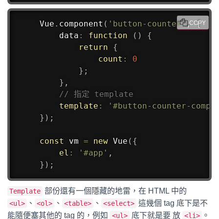
Vue
.
component
(
'button-counter'
,
{
COPY
data
:
function
(
)
{
return
{
count
:
0
}
;
}
,
// 指定 template
template
:
'#button-counter-compo
}
)
;
const
 vm 
=
new
Vue
(
{
el
:
'#app'
,
}
)
;
部份還有一個隱藏的地雷，在 HTML 中的
Template
、
、
、
這幾個 tag 底下是不
<ul>
<ol>
<table>
<select>
能隨便塞其他的 tag 的，例如
底下就是要 放
。
<ul>
<li>