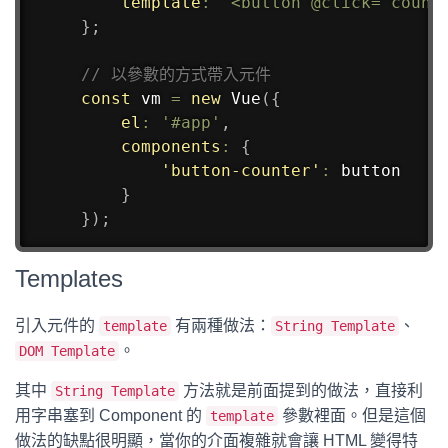
template
:
'<button @click="count
}
;
// 以參數的方式帶入元件
const
 vm 
=
new
Vue
(
{
el
:
'#app'
,
components
:
{
'button-counter'
:
 button

}
}
)
;
Templates
引入元件的
有兩種做法：
、
template
String Template
。
DOM Template
其中
方法就是前面提到的做法，直接利
String Template
用字串塞到 Component 的
參數裡面。但是這個
template
做法的缺點很明顯，當你的介面複雜就會讓 HTML 變得特