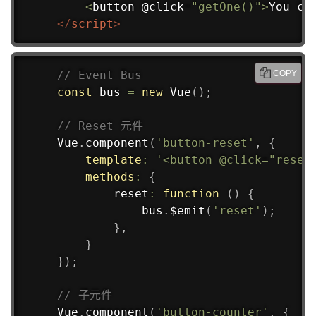
<
button @click
=
"getOne()"
>
You cl
</
script
>
// Event Bus
COPY
const
 bus 
=
new
Vue
(
)
;
// Reset 元件
Vue
.
component
(
'button-reset'
,
{
template
:
'<button @click="reset
methods
:
{
reset
:
function
(
)
{
            bus
.
$emit
(
'reset'
)
;
}
,
}
}
)
;
// 子元件
Vue
.
component
(
'button-counter'
,
{