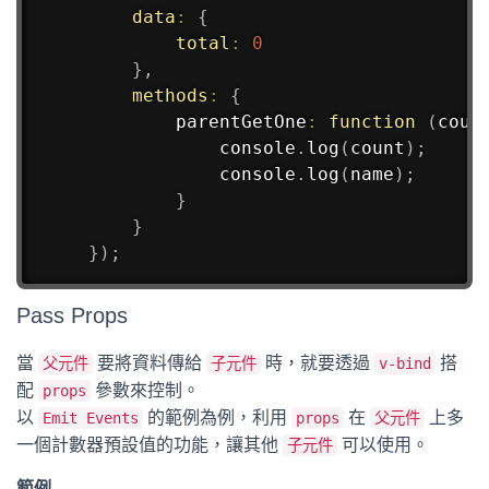
data
:
{
total
:
0
}
,
methods
:
{
parentGetOne
:
function
(
coun
            console
.
log
(
count
)
;
            console
.
log
(
name
)
;
}
}
}
)
;
Pass Props
當
要將資料傳給
時，就要透過
搭
父元件
子元件
v-bind
配
參數來控制。
props
以
的範例為例，利用
在
上多
Emit Events
props
父元件
一個計數器預設值的功能，讓其他
可以使用。
子元件
範例