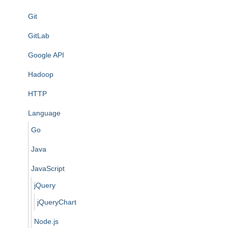
Git
GitLab
Google API
Hadoop
HTTP
Language
Go
Java
JavaScript
jQuery
jQueryChart
Node.js