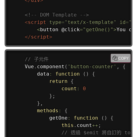
</
div
>
<!-- DOM Template -->
<
script
type
=
"
text/x-template
"
id
=
"
b
<
button @click
=
"getOne()"
>
You cl
</
script
>
// 子元件
COPY
Vue
.
component
(
'button-counter'
,
{
data
:
function
(
)
{
return
{
count
:
0
}
;
}
,
methods
:
{
getOne
:
function
(
)
{
this
.
count
++
;
// 透過 $emit 將自訂的 to-f