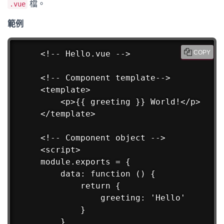
檔。
.vue
範例
<!-- Hello.vue -->

COPY
<!-- Component template-->

<template>

    <p>{{ greeting }} World!</p>

</template>

<!-- Component object -->

<script>

module.exports = {

    data: function () {

        return {

            greeting: 'Hello'

        }

    }
