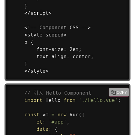
}

</script>

<!-- Component CSS -->

<style scoped>

p {

    font-size: 2em;

    text-align: center;

}

</style>
// 引入 Hello Component
COPY
import
 Hello 
from
'./Hello.vue'
;
const
 vm 
=
new
Vue
(
{
el
:
'#app'
,
data
:
{