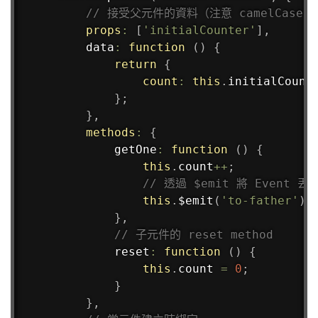
// 接受父元件的資料（注意 camelCase 和
props
:
[
'initialCounter'
]
,
data
:
function
(
)
{
return
{
count
:
this
.
initialCounte
}
;
}
,
methods
:
{
getOne
:
function
(
)
{
this
.
count
++
;
// 透過 $emit 將 Event 
this
.
$emit
(
'to-father'
)
;
}
,
// 子元件的 reset method
reset
:
function
(
)
{
this
.
count 
=
0
;
}
}
,