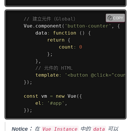
// 建立元件（Global）
COPY
Vue
.
component
(
'button-counter'
,
{
data
:
function
(
)
{
return
{
count
:
0
}
;
}
,
// 元件的 HTML
template
:
'<button @click="count
}
)
;
const
 vm 
=
new
Vue
(
{
el
:
'#app'
,
}
)
;
Notice：
在
中的
可以
Vue Instance
data