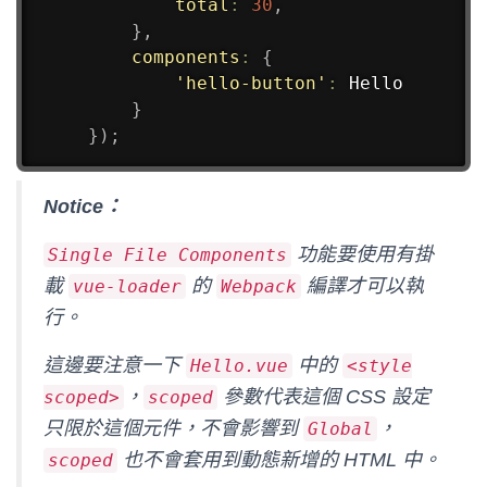
total
:
30
,
}
,
components
:
{
'hello-button'
:
 Hello

}
}
)
;
Notice：
功能要使用有掛
Single File Components
載
的
編譯才可以執
vue-loader
Webpack
行。
這邊要注意一下
中的
Hello.vue
<style
，
參數代表這個 CSS 設定
scoped>
scoped
只限於這個元件，不會影響到
，
Global
也不會套用到動態新增的 HTML 中。
scoped