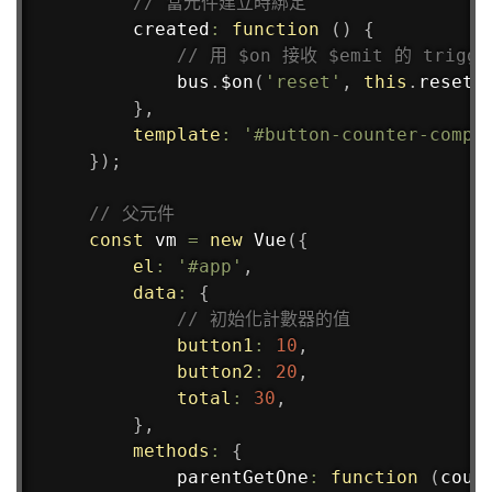
// 當元件建立時綁定
created
:
function
(
)
{
// 用 $on 接收 $emit 的 trigge
        bus
.
$on
(
'reset'
,
this
.
reset
)
}
,
template
:
'#button-counter-compo
}
)
;
// 父元件
const
 vm 
=
new
Vue
(
{
el
:
'#app'
,
data
:
{
// 初始化計數器的值
button1
:
10
,
button2
:
20
,
total
:
30
,
}
,
methods
:
{
parentGetOne
:
function
(
coun