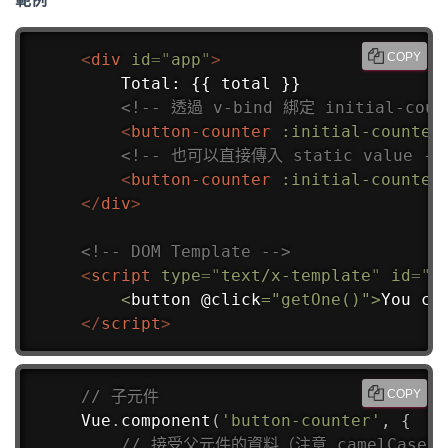
<
div
id
=
"
app
"
>
COPY
    Total: {{ total }}

<!-- 透過 v-bind 綁定 initial-c
<
button-counter
:initial-counter
<!-- 也可以直接傳入 static value --
<
button-counter
:initial-counter
</
div
>
<!-- DOM Template -->
<
script
type
=
"
text/x-template
"
id
=
"
b
<
button @click
=
"getOne()"
>
You cl
</
script
>
// 子元件
COPY
Vue
.
component
(
'button-counter'
,
{
// 接受父元件的資料（注意 camelCase 和