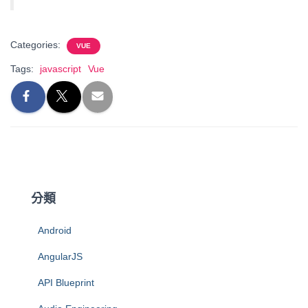
Categories:
VUE
Tags:
javascript
Vue
分類
Android
AngularJS
API Blueprint