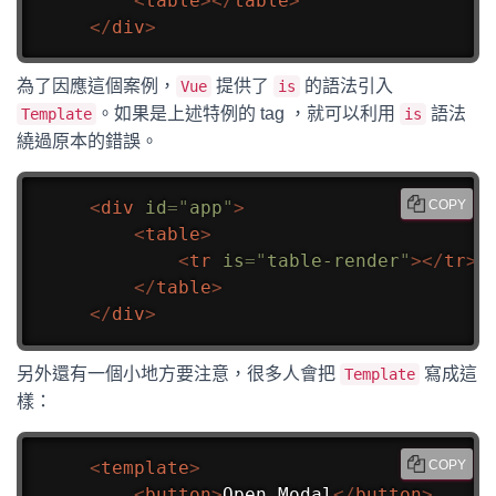
<
table
>
</
table
>
</
div
>
為了因應這個案例，
提供了
的語法引入
Vue
is
。如果是上述特例的 tag ，就可以利用
語法
Template
is
繞過原本的錯誤。
<
div
id
=
"
app
"
>
COPY
<
table
>
<
tr
is
=
"
table-render
"
>
</
tr
>
</
table
>
</
div
>
另外還有一個小地方要注意，很多人會把
寫成這
Template
樣：
<
template
>
COPY
<
button
>
Open Modal
</
button
>