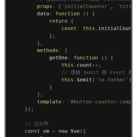
props
:
[
'initialCounter'
,
'title
data
:
function
(
)
{
return
{
count
:
this
.
initialCounte
}
;
}
,
methods
:
{
getOne
:
function
(
)
{
this
.
count
++
;
// 透過 $emit 將 Event 
this
.
$emit
(
'to-father'
)
;
}
}
,
template
:
'#button-counter-compo
}
)
;
// 父元件
const
 vm 
=
new
Vue
(
{