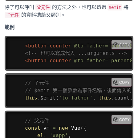
除了可以呼叫
的方法之外，也可以透過
將
父元件
$emit
的資料拋給父類別。
子元件
範例
<
button-counter
@to-father
=
"
parentGe
COPY
<!-- 也可以寫成代入 ...arguments -->
<
button-counter
@to-father
=
"
parentGe
// 子元件
COPY
// $emit 第一個參數為事件名稱，後面傳入的
this
.
$emit
(
'to-father'
,
this
.
count
,
// 父元件
COPY
const
 vm 
=
new
Vue
(
{
el
:
'#app'
,