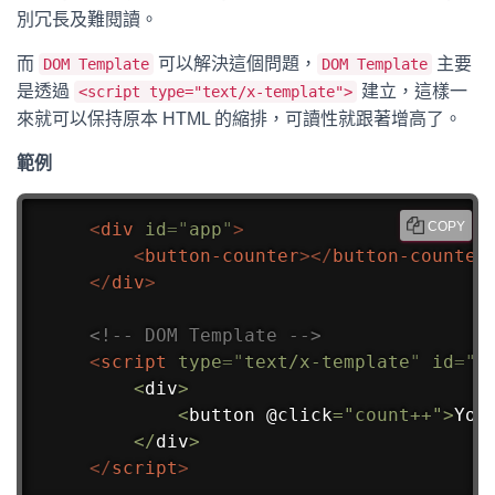
別冗長及難閱讀。
而
可以解決這個問題，
主要
DOM Template
DOM Template
是透過
建立，這樣一
<script type="text/x-template">
來就可以保持原本 HTML 的縮排，可讀性就跟著增高了。
範例
<
div
id
=
"
app
"
>
COPY
<
button-counter
>
</
button-counter
</
div
>
<!-- DOM Template -->
<
script
type
=
"
text/x-template
"
id
=
"
b
<
div
>
<
button @click
=
"count++"
>
You
<
/
div
>
</
script
>