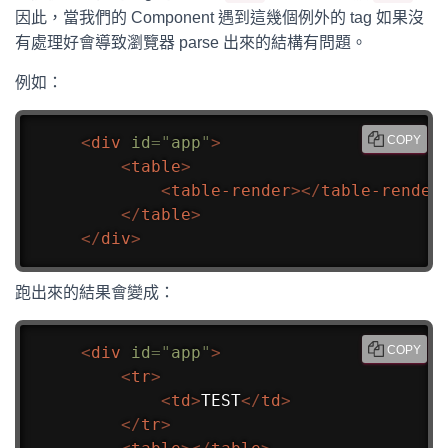
因此，當我們的 Component 遇到這幾個例外的 tag 如果沒
有處理好會導致瀏覽器 parse 出來的結構有問題。
例如：
<
div
id
=
"
app
"
>
COPY
<
table
>
<
table-render
>
</
table-render
</
table
>
</
div
>
跑出來的結果會變成：
<
div
id
=
"
app
"
>
COPY
<
tr
>
<
td
>
TEST
</
td
>
</
tr
>