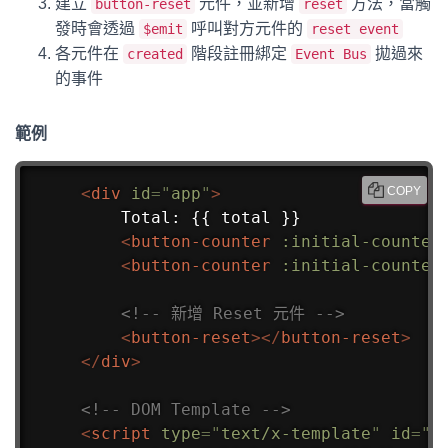
建立
元件，並新增
方法，當觸
button-reset
reset
發時會透過
呼叫對方元件的
$emit
reset event
各元件在
階段註冊綁定
拋過來
created
Event Bus
的事件
範例
<
div
id
=
"
app
"
>
COPY
    Total: {{ total }}

<
button-counter
:initial-counter
<
button-counter
:initial-counter
<!-- 新增 Reset 元件 -->
<
button-reset
>
</
button-reset
>
</
div
>
<!-- DOM Template -->
<
script
type
=
"
text/x-template
"
id
=
"
b