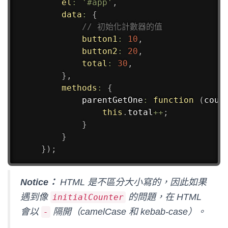
el
:
'#app'
,
data
:
{
// 初始化計數器的值
button1
:
10
,
button2
:
20
,
total
:
30
,
}
,
methods
:
{
parentGetOne
:
function
(
coun
this
.
total
++
;
}
}
}
)
;
Notice：
HTML 是不區分大小寫的，因此如果
遇到像
的問題，在 HTML
initialCounter
會以
隔開（camelCase 和 kebab-case）。
-