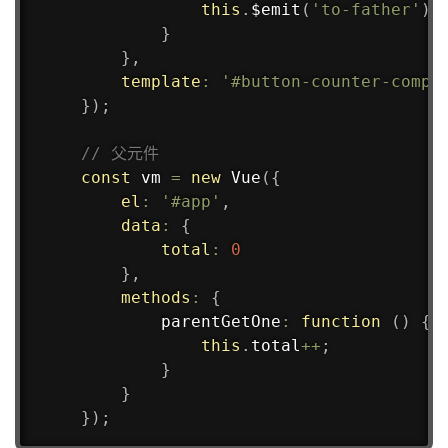
this
.
$emit
(
'to-father'
)
;
}
}
,
template
:
'#button-counter-compo
}
)
;
// 父元件
const
 vm 
=
new
Vue
(
{
el
:
'#app'
,
data
:
{
total
:
0
}
,
methods
:
{
parentGetOne
:
function
(
)
{
this
.
total
++
;
}
}
}
)
;