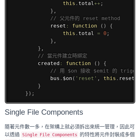
this
.
total
++
;
}
,
// 父元件的 reset method
reset
:
function
(
)
{
this
.
total 
=
0
;
}
,
}
,
// 當元件建立時綁定
created
:
function
(
)
{
// 用 $on 接收 $emit 的 trigge
        bus
.
$on
(
'reset'
,
this
.
reset
)
}
}
)
;
Single File Components
隨著元件數一多，在架構上就必須拆出來統一管理，因此可
以透過
的特性將元件封裝成多個
Single File Components