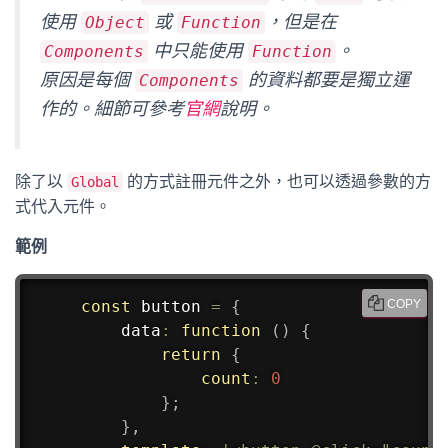
使用
或
，但是在
Object
Function
中只能使用
。
Components
Function
原因是每個
的資料都要是獨立運
Components
作的。細節可參考
官網
說明。
除了以
的方式註冊元件之外，也可以透過參數的方
Global
式代入元件。
範例
const
 button 
=
{
COPY
data
:
function
(
)
{
return
{
count
:
0
}
;
}
,