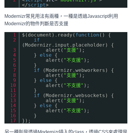
</
script
>
Modernizr常見用法有兩種，一種是透過Javascript利用
Modernizr的物件判斷是否支援
1
$(document).ready(
function
() {
2
if
(Modernizr.input.placeholder) {
3
alert(
"支援"
);
4
}
else
{
5
alert(
"不支援"
);
6
}
7
if
(Modernizr.webworkers) {
8
alert(
"支援"
);
9
}
else
{
10
alert(
"不支援"
);
11
}
12
if
(Modernizr.websockets) {
13
alert(
"支援"
);
14
}
else
{
15
alert(
"不支援"
);
16
}
17
});
另一種則是透過Modernizr插入的class，透過CSS來處理是