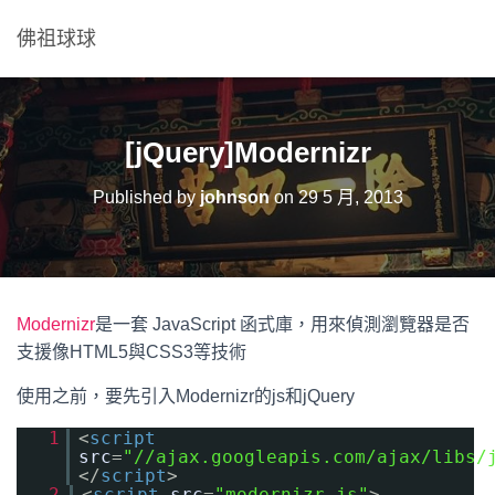
佛祖球球
[jQuery]Modernizr
Published by
johnson
on
29 5 月, 2013
Modernizr
是一套 JavaScript 函式庫，用來偵測瀏覽器是否
支援像HTML5與CSS3等技術
使用之前，要先引入Modernizr的js和jQuery
1
<
script
src
=
"//ajax.googleapis.com/ajax/libs/
</
script
>
2
<
script
src
=
"modernizr.js"
>