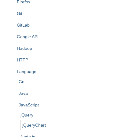
Firefox
Git
GitLab
Google API
Hadoop
HTTP
Language
Go
Java
JavaScript
jQuery
jQueryChart
Node.js