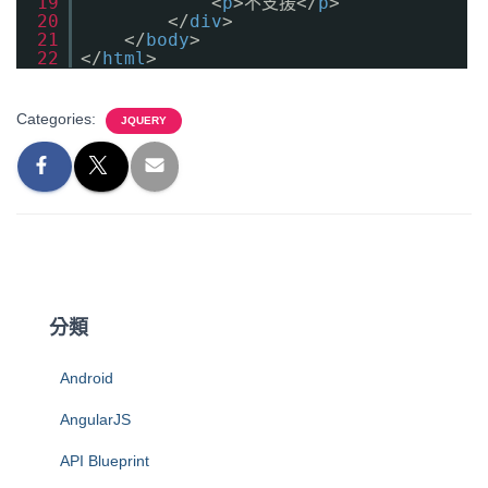
19
<
p
>不支援</
p
>
20
</
div
>
21
</
body
>
22
</
html
>
Categories:
JQUERY
分類
Android
AngularJS
API Blueprint