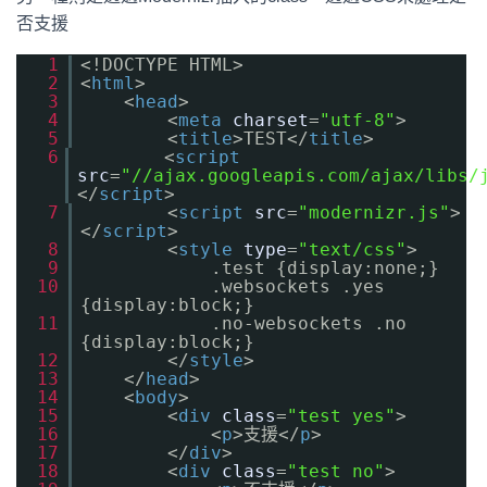
否支援
1
<!DOCTYPE HTML>
2
<
html
>
3
<
head
>
4
<
meta
charset
=
"utf-8"
>
5
<
title
>TEST</
title
>
6
<
script
src
=
"//ajax.googleapis.com/ajax/libs/
</
script
>
7
<
script
src
=
"modernizr.js"
>
</
script
>
8
<
style
type
=
"text/css"
>
9
.test {display:none;}
10
.websockets .yes
{display:block;}
11
.no-websockets .no
{display:block;}
12
</
style
>
13
</
head
>
14
<
body
>
15
<
div
class
=
"test yes"
>
16
<
p
>支援</
p
>
17
</
div
>
18
<
div
class
=
"test no"
>