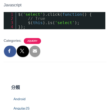
Javascript
1
$(
'select'
).click(
function
() {
2
// True
3
$(
this
).is(
'select'
);
4
});
Categories:
JQUERY
分類
Android
AngularJS