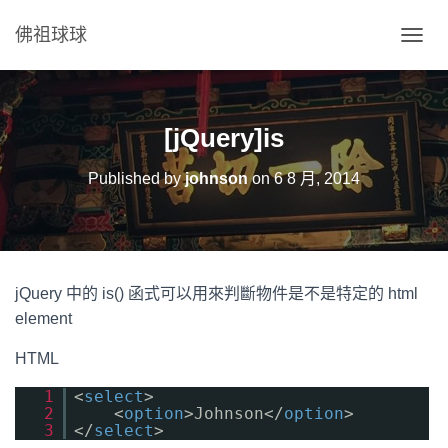
佛祖球球
T
O
G
G
L
[jQuery]is
E
N
Published by
johnson
on
6 8 月, 2014
A
V
I
G
A
T
jQuery 中的 is() 函式可以用來判斷物件是不是特定的 html
I
O
element
N
HTML
1
<
select
>
2
<
option
>Johnson</
option
>
3
</
select
>