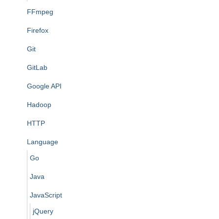
FFmpeg
Firefox
Git
GitLab
Google API
Hadoop
HTTP
Language
Go
Java
JavaScript
jQuery