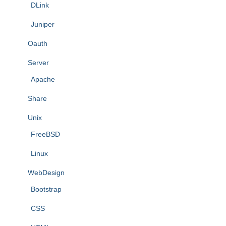
DLink
Juniper
Oauth
Server
Apache
Share
Unix
FreeBSD
Linux
WebDesign
Bootstrap
CSS