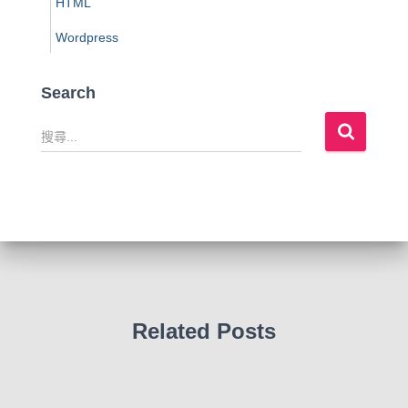
HTML
Wordpress
Search
搜
尋
關
鍵
字
:
Related Posts