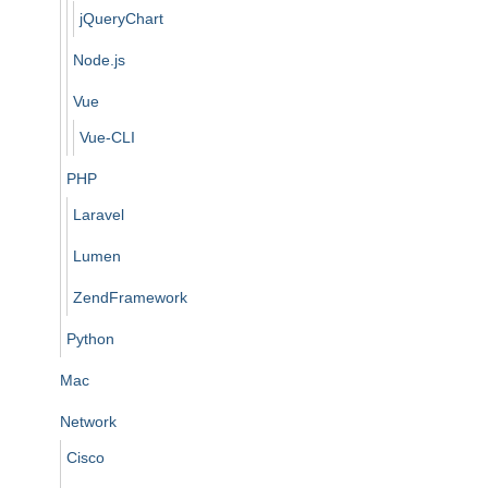
jQueryChart
Node.js
Vue
Vue-CLI
PHP
Laravel
Lumen
ZendFramework
Python
Mac
Network
Cisco