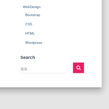
WebDesign
Bootstrap
CSS
HTML
Wordpress
Search
搜
尋
關
鍵
字
: