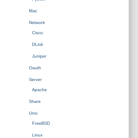
Mac
Network
Cisco
DLink
Juniper
Oauth
Server
Apache
Share
Unix
FreeBSD
Linux