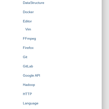
DataStructure
Docker
Editor
Vim
FFmpeg
Firefox
Git
GitLab
Google API
Hadoop
HTTP
Language