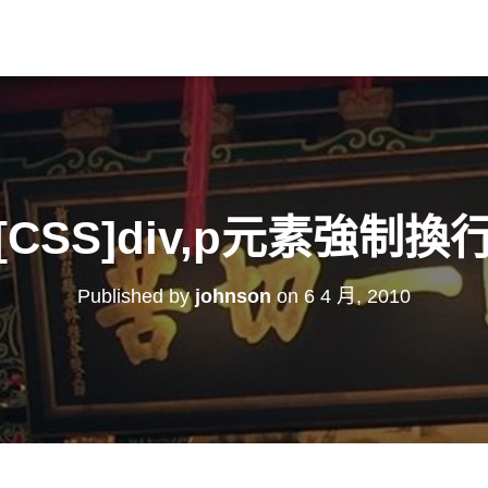
[CSS]div,p元素強制換
Published by
johnson
on
6 4 月, 2010