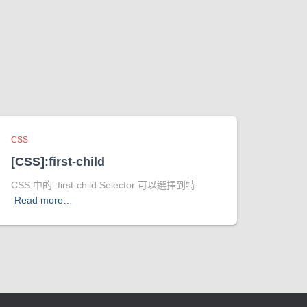
CSS
[CSS]:first-child
CSS 中的 :first-child Selector 可以選擇到特
Read more…