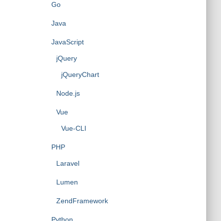
Go
Java
JavaScript
jQuery
jQueryChart
Node.js
Vue
Vue-CLI
PHP
Laravel
Lumen
ZendFramework
Python