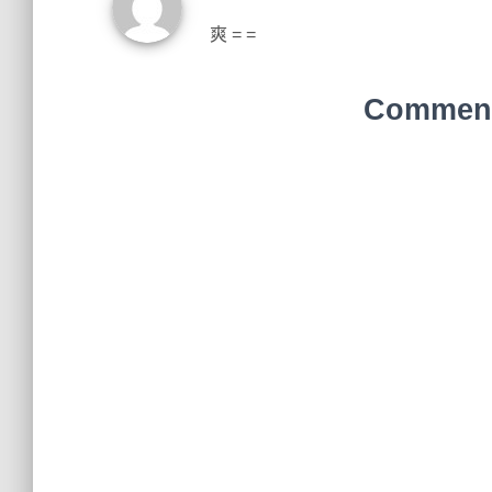
爽 = =
Comments