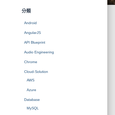
分類
Android
AngularJS
API Blueprint
Audio Engineering
Chrome
Cloud-Solution
AWS
Azure
Database
MySQL