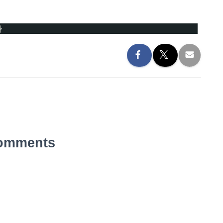
}
omments