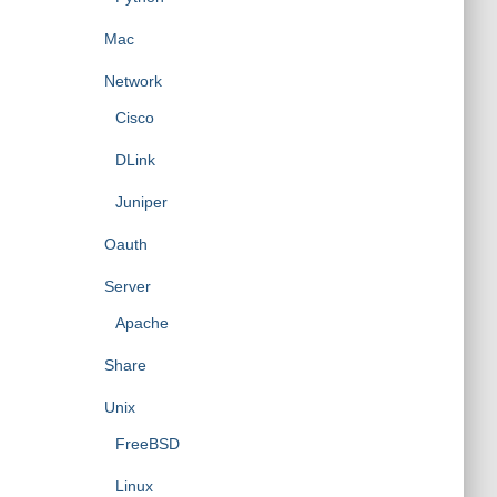
Mac
Network
Cisco
DLink
Juniper
Oauth
Server
Apache
Share
Unix
FreeBSD
Linux