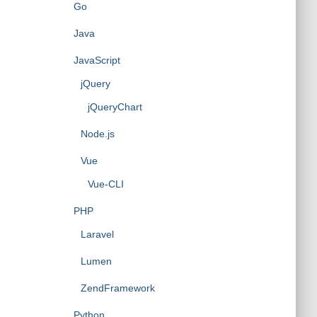
Go
Java
JavaScript
jQuery
jQueryChart
Node.js
Vue
Vue-CLI
PHP
Laravel
Lumen
ZendFramework
Python