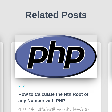
Related Posts
PHP
How to Calculate the Nth Root of
any Number with PHP
在 PHP 中，雖然有提供 sqrt() 來計算平方根，