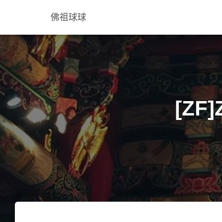
佛祖球球
[ZF