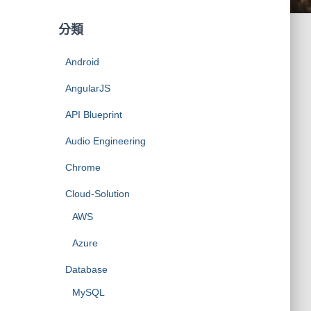
分類
Android
AngularJS
API Blueprint
Audio Engineering
Chrome
Cloud-Solution
AWS
Azure
Database
MySQL