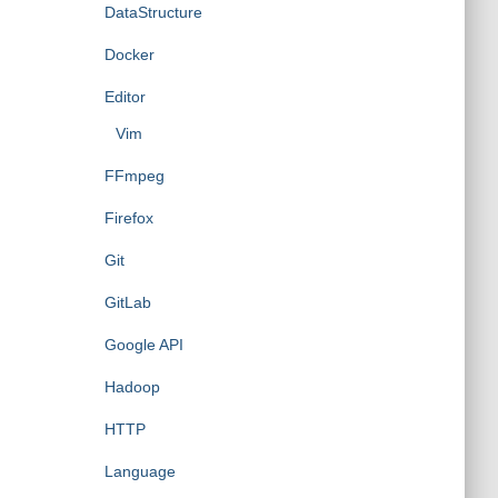
DataStructure
Docker
Editor
Vim
FFmpeg
Firefox
Git
GitLab
Google API
Hadoop
HTTP
Language