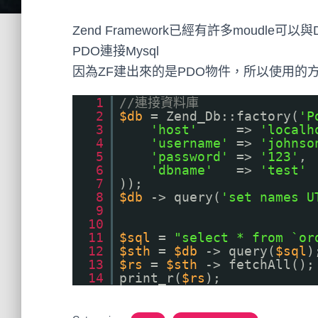
Zend Framework已經有許多moudle可以
PDO連接Mysql
因為ZF建出來的是PDO物件，所以使用的
1
//連接資料庫
2
$db
= Zend_Db::factory(
'P
3
'host'
=>
'localh
4
'username'
=>
'johnso
5
'password'
=>
'123'
,
6
'dbname'
=>
'test'
7
));
8
$db
-> query(
'set names U
9
10
11
$sql
=
"select * from `or
12
$sth
=
$db
-> query(
$sql
)
13
$rs
=
$sth
-> fetchAll();
14
print_r(
$rs
);