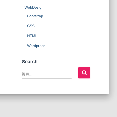
WebDesign
Bootstrap
CSS
HTML
Wordpress
Search
搜
尋
關
鍵
字
: