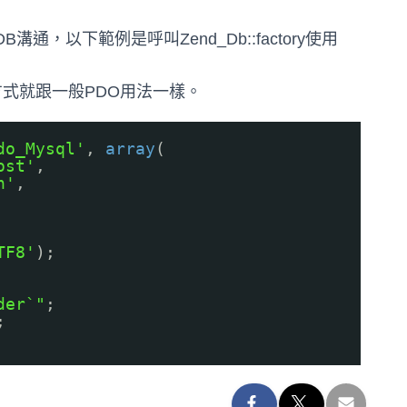
與DB溝通，以下範例是呼叫Zend_Db::factory使用
方式就跟一般PDO用法一樣。
do_Mysql'
,
array
(
ost'
,
n'
,
TF8'
);
der`"
;
;