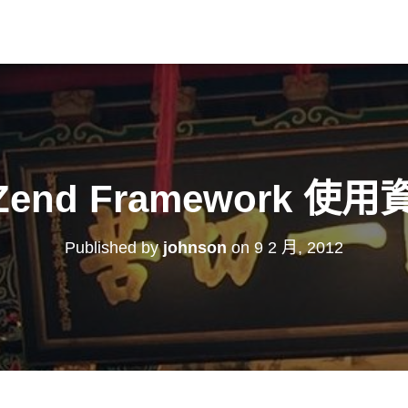
]Zend Framework 使
Published by
johnson
on
9 2 月, 2012