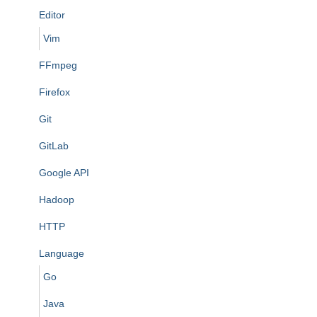
Editor
Vim
FFmpeg
Firefox
Git
GitLab
Google API
Hadoop
HTTP
Language
Go
Java