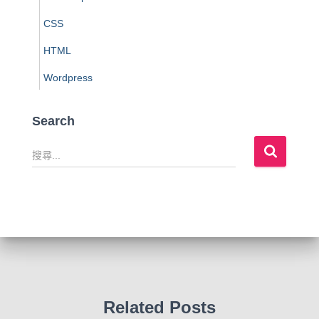
CSS
HTML
Wordpress
Search
搜
尋
關
鍵
字
:
Related Posts