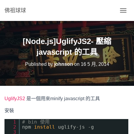
佛祖球球
T
O
G
G
L
[Node.js]UglifyJS2- 壓縮
E
N
javascript 的工具
A
V
Published by
johnson
on
16 5 月, 2014
I
G
A
T
I
O
UglifyJS2
是一個用來minify javascript 的工具
N
安裝
1
# bin 使用
2
npm
install
uglify-js -g
3