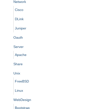
Network
Cisco
DLink
Juniper
Oauth
Server
Apache
Share
Unix
FreeBSD
Linux
WebDesign
Bootstrap