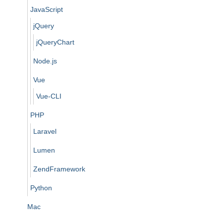
JavaScript
jQuery
jQueryChart
Node.js
Vue
Vue-CLI
PHP
Laravel
Lumen
ZendFramework
Python
Mac