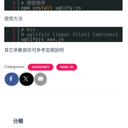
4
# 開發使用
5
npm
install
uglify-js
使用方法
1
# bin
2
# uglifyjs [input files] [options]
3
uglifyjs xxx.js
其它參數部份可參考官網說明
Categories:
JAVASCRIPT
NODE.JS
分類