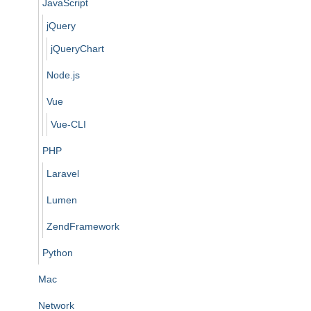
JavaScript
jQuery
jQueryChart
Node.js
Vue
Vue-CLI
PHP
Laravel
Lumen
ZendFramework
Python
Mac
Network