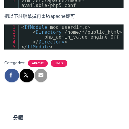
1
vim /etc/apache2/mods-
available/php5.conf
把以下註解拿掉再重啟apache即可
1
<
IfModule
mod_userdir.c>
2
<
Directory
/home/*/public_html>
3
php_admin_value engine Off
4
</
Directory
>
5
</
IfModule
>
Categories:
APACHE
LINUX
分類