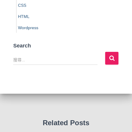
CSS
HTML
Wordpress
Search
搜
尋
關
鍵
字
:
Related Posts