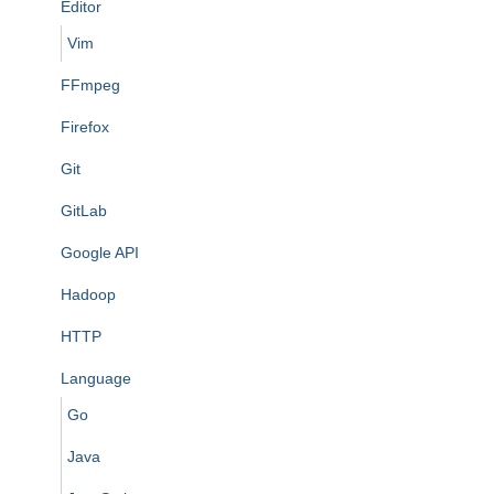
Editor
Vim
FFmpeg
Firefox
Git
GitLab
Google API
Hadoop
HTTP
Language
Go
Java