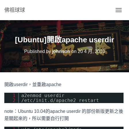
佛祖球球
T
O
G
G
L
[Ubuntu]開啟apache userdir
E
N
Published by
johnson
on
20 4 月, 2010
A
V
I
G
A
T
開啟userdir，並重啟apache
I
O
1
a2enmod userdir
N
2
/etc/init.d/apache2 restart
note：Ubuntu 10.04的apache userdir 的部份新版更新之後
是關起來的，所以需要自行打開