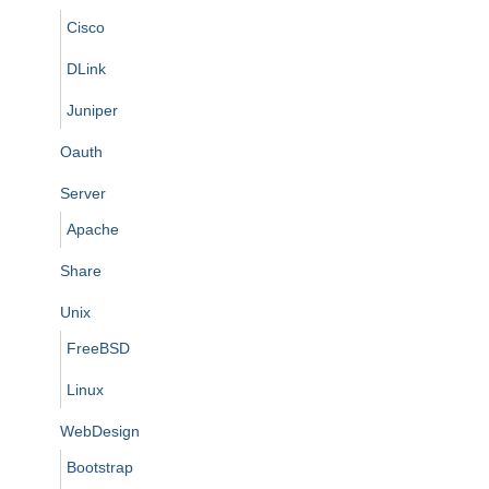
Cisco
DLink
Juniper
Oauth
Server
Apache
Share
Unix
FreeBSD
Linux
WebDesign
Bootstrap