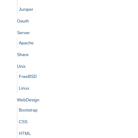
Juniper
Oauth
Server
Apache
Share
Unix
FreeBSD
Linux
WebDesign
Bootstrap
CSS
HTML