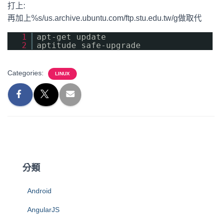
打上:
再加上%s/us.archive.ubuntu.com/ftp.stu.edu.tw/g做取代
1
apt-get update
2
aptitude safe-upgrade
Categories:
LINUX
分類
Android
AngularJS