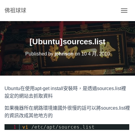
佛祖球球
T
O
G
G
L
[Ubuntu]sources.list
E
N
Published by
johnson
on
10 4 月, 2010
A
V
I
G
A
T
Ubuntu在使用apt-get install安裝時，是透過sources.list裡
I
O
設定的網站去抓取資料
N
如果機器所在網路環境連國外很慢的話可以將sources.list裡
的資訊改成其他地方的
1
vi
/etc/apt/sources.list