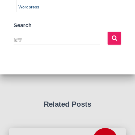
Wordpress
Search
搜
尋
關
鍵
字
:
Related Posts