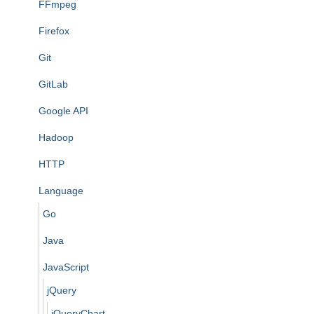
FFmpeg
Firefox
Git
GitLab
Google API
Hadoop
HTTP
Language
Go
Java
JavaScript
jQuery
jQueryChart