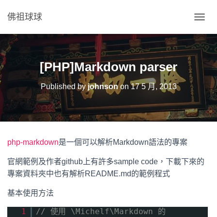
佛祖球球
T
O
G
G
L
[PHP]Markdown parser
E
N
Published by
johnson
on
17 5 月, 2013
A
V
I
G
A
T
php-markdown
是一個可以解析Markdown語法的專案
I
O
官網範例及作者github上有許多sample code，下載下來的
N
專案資料夾中也有解析README.md的範例程式
基本使用方法
1
// 使用 \Michelf\Markdown 的