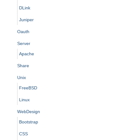
DLink
Juniper
Oauth
Server
Apache
Share
Unix
FreeBSD
Linux
WebDesign
Bootstrap
CSS