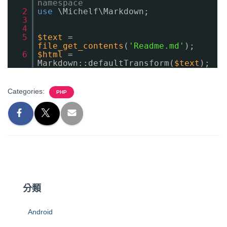
namespace
2
use
\Michelf\Markdown;
3
4
5
$text
=
file_get_contents
(
'Readme.md'
);
6
$html
=
Markdown::defaultTransform(
$text
);
Categories:
PHP
分類
Android