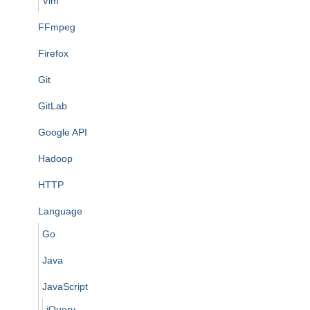
Vim
FFmpeg
Firefox
Git
GitLab
Google API
Hadoop
HTTP
Language
Go
Java
JavaScript
jQuery