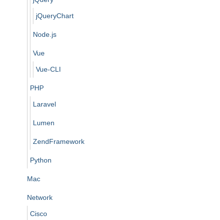
jQueryChart
Node.js
Vue
Vue-CLI
PHP
Laravel
Lumen
ZendFramework
Python
Mac
Network
Cisco