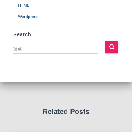
HTML
Wordpress
Search
搜
尋
關
鍵
字
:
Related Posts