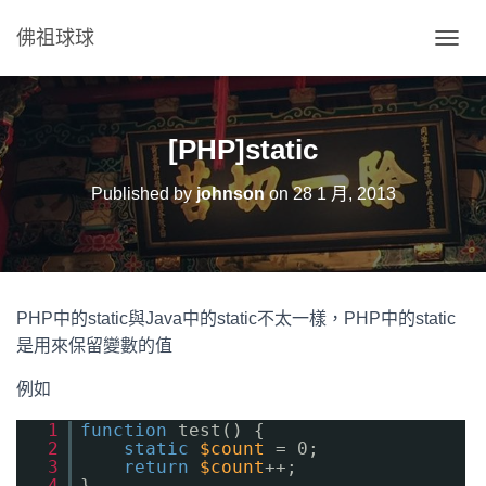
佛祖球球
T
O
G
G
L
[PHP]static
E
N
Published by
johnson
on
28 1 月, 2013
A
V
I
G
A
T
PHP中的static與Java中的static不太一樣，PHP中的static
I
O
是用來保留變數的值
N
例如
1
function
test() {
2
static
$count
= 0;
3
return
$count
++;
4
}