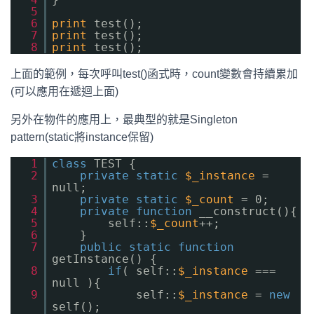
5
6
print
test();
7
print
test();
8
print
test();
上面的範例，每次呼叫test()函式時，count變數會持續累加
(可以應用在遞迴上面)
另外在物件的應用上，最典型的就是Singleton
pattern(static將instance保留)
1
class
TEST {
2
private
static
$_instance
=
null;
3
private
static
$_count
= 0;
4
private
function
__construct(){
5
self::
$_count
++;
6
}
7
public
static
function
getInstance() {
8
if
( self::
$_instance
===
null ){
9
self::
$_instance
=
new
self();