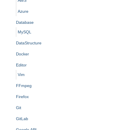
AWS
Azure
Database
MySQL
DataStructure
Docker
Editor
Vim
FFmpeg
Firefox
Git
GitLab
Google API