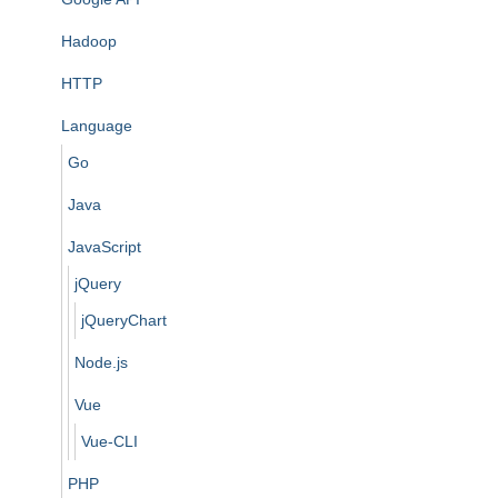
Hadoop
HTTP
Language
Go
Java
JavaScript
jQuery
jQueryChart
Node.js
Vue
Vue-CLI
PHP