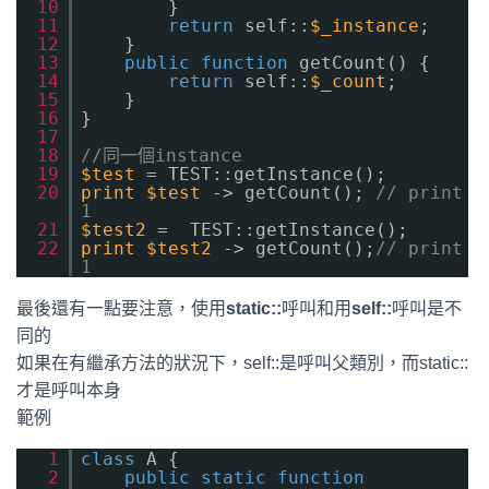
10
}
11
return
self::
$_instance
;
12
}
13
public
function
getCount() {
14
return
self::
$_count
;
15
}
16
}
17
18
//同一個instance
19
$test
= TEST::getInstance();
20
print
$test
-> getCount();
// print
1
21
$test2
= TEST::getInstance();
22
print
$test2
-> getCount();
// print
1
最後還有一點要注意，使用
static::
呼叫和用
self::
呼叫是不
同的
如果在有繼承方法的狀況下，self::是呼叫父類別，而static::
才是呼叫本身
範例
1
class
A {
2
public
static
function