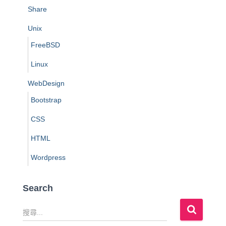
Share
Unix
FreeBSD
Linux
WebDesign
Bootstrap
CSS
HTML
Wordpress
Search
搜
尋