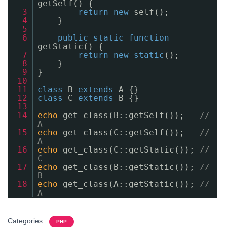
getSelf() {
3
return
new
self();
4
}
5
6
public
static
function
getStatic() {
7
return
new
static
();
8
}
9
}
10
11
class
B
extends
A {}
12
class
C
extends
B {}
13
14
echo
get_class(B::getSelf());
//
A
15
echo
get_class(C::getSelf());
//
A
16
echo
get_class(C::getStatic());
//
C
17
echo
get_class(B::getStatic());
//
B
18
echo
get_class(A::getStatic());
//
A
Categories:
PHP