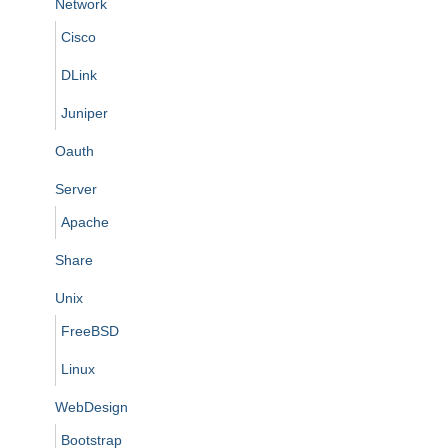
Network
Cisco
DLink
Juniper
Oauth
Server
Apache
Share
Unix
FreeBSD
Linux
WebDesign
Bootstrap