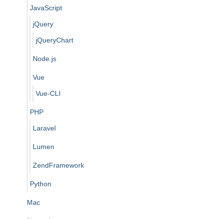
JavaScript
jQuery
jQueryChart
Node.js
Vue
Vue-CLI
PHP
Laravel
Lumen
ZendFramework
Python
Mac