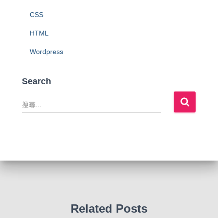
CSS
HTML
Wordpress
Search
搜
尋
關
鍵
字
:
Related Posts