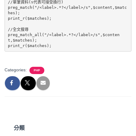
//單筆資料(s代表可接受換行)

preg_match("/<label>.*?</label>/s",$content,$matc
hes);

print_r($matches);

//全文搜尋

preg_match_all("/<label>.*?</label>/s",$conten
t,$matches);

Categories:
PHP
分類