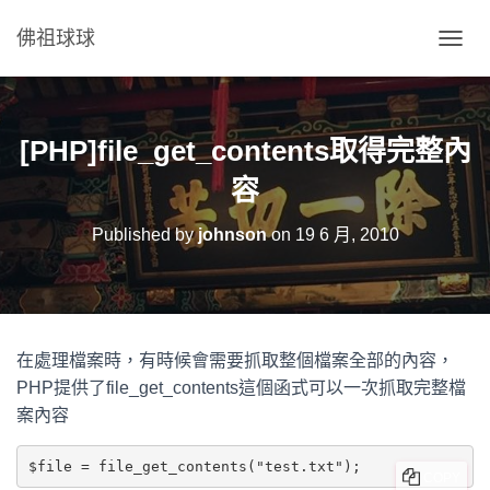
佛祖球球
T
O
G
G
L
[PHP]file_get_contents取得完整內
E
N
容
A
V
Published by
johnson
on
19 6 月, 2010
I
G
A
T
I
O
在處理檔案時，有時候會需要抓取整個檔案全部的內容，
N
PHP提供了file_get_contents這個函式可以一次抓取完整檔
案內容
COPY