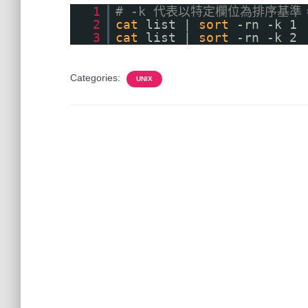
1
# -k 代表以特定欄位為排序基
2
cat
list |
sort
-rn -k 1
3
cat
list |
sort
-rn -k 2
Categories:
UNIX