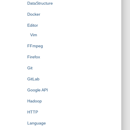
DataStructure
Docker
Editor
Vim
FFmpeg
Firefox
Git
GitLab
Google API
Hadoop
HTTP
Language