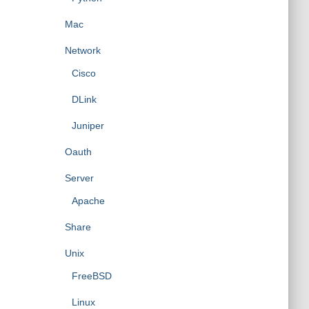
Mac
Network
Cisco
DLink
Juniper
Oauth
Server
Apache
Share
Unix
FreeBSD
Linux