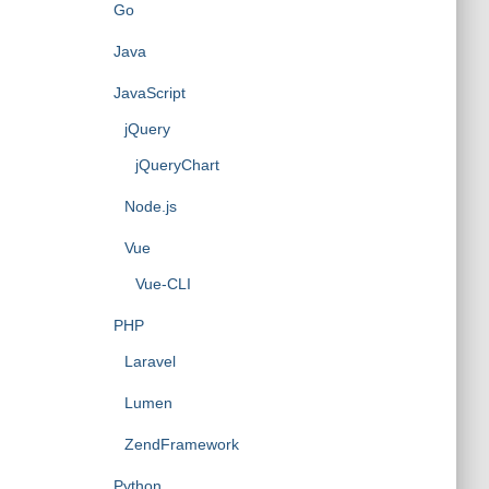
Go
Java
JavaScript
jQuery
jQueryChart
Node.js
Vue
Vue-CLI
PHP
Laravel
Lumen
ZendFramework
Python