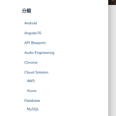
分類
Android
AngularJS
API Blueprint
Audio Engineering
Chrome
Cloud-Solution
AWS
Azure
Database
MySQL