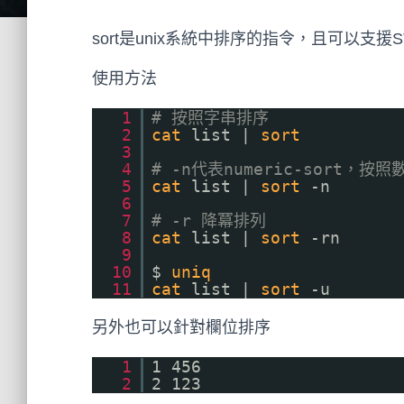
sort是unix系統中排序的指令，且可以支援ST
使用方法
1
# 按照字串排序
2
cat
list |
sort
3
4
# -n代表numeric-sort，按
5
cat
list |
sort
-n
6
7
# -r 降冪排列
8
cat
list |
sort
-rn
9
10
$
uniq
11
cat
list |
sort
-u
另外也可以針對欄位排序
1
1 456
2
2 123