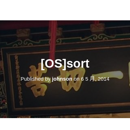
[OS]sort
Published by
johnson
on
6 5 月, 2014