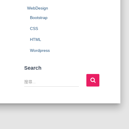
WebDesign
Bootstrap
CSS
HTML
Wordpress
Search
搜
尋
關
鍵
字
: