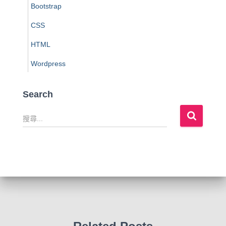
Bootstrap
CSS
HTML
Wordpress
Search
搜
尋
關
鍵
字
: