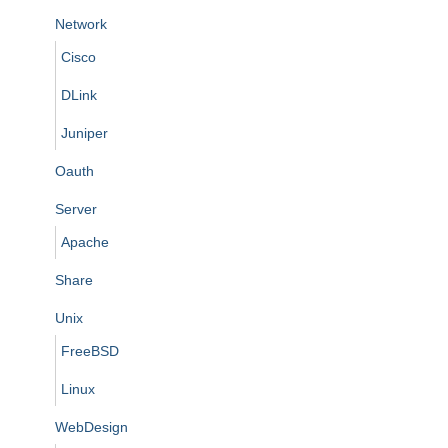
Network
Cisco
DLink
Juniper
Oauth
Server
Apache
Share
Unix
FreeBSD
Linux
WebDesign