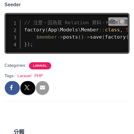
Seeder
// 注意，因為是 Relation 資料，Model 需先
COPY
factory
(
App
\
Models
\
Member
::
class
,
50
$member
->
posts
(
)
->
save
(
factory
(
A
}
)
;
Categories:
LARAVEL
Tags:
Laravel
PHP
分類