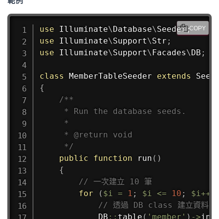
範例
use
Illuminate
\
Database
\
Seeder
;
COPY
use
Illuminate
\
Support
\
Str
;
use
Illuminate
\
Support
\
Facades
\
DB
;
class
MemberTableSeeder
extends
Seed
{
/**

     * Run the database seeds.

     *

     * @return void

     */
public
function
run
(
)
{
// 一次建立 10 筆
for
(
$i
=
1
;
$i
<=
10
;
$i
++
)
// 透過 DB class 建立資料
DB
::
table
(
'member'
)
->
ins