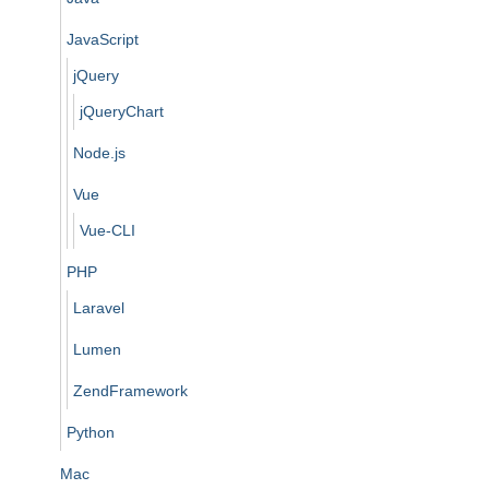
JavaScript
jQuery
jQueryChart
Node.js
Vue
Vue-CLI
PHP
Laravel
Lumen
ZendFramework
Python
Mac