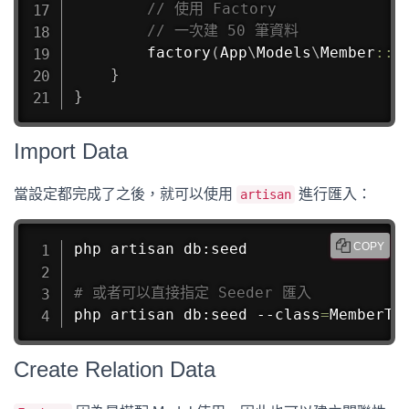
// 使用 Factory
// 一次建 50 筆資料
factory
(
App
\
Models
\
Member
::
c
}
}
Import Data
當設定都完成了之後，就可以使用
進行匯入：
artisan
php artisan db:seed

COPY
# 或者可以直接指定 Seeder 匯入
php artisan db:seed --class
=
MemberTa
Create Relation Data