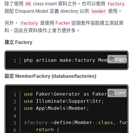
除了使用
class insert 資料之外，也可以使用
DB
Factory
搭配 Eloquent Model 定義 directory 以供
使用。
Seeder
另外，
是使用
Facker
這個套件協助建立測試資
Factory
料，因此在資料操作上會方便許多。
建立 Factory
php artisan make:factory MemberFacto
COPY
設定 MemberFactory (database/factories)
use
Faker
\
Generator
as
 Faker
;
COPY
use
Illuminate
\
Support
\
Str
;
use
App
\
Models
\
Member
;
$factory
->
define
(
Member
::
class
,
func
return
[