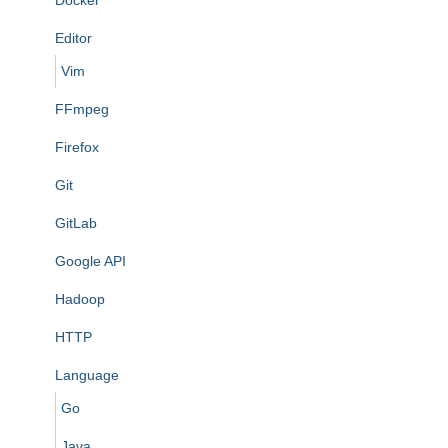
Docker
Editor
Vim
FFmpeg
Firefox
Git
GitLab
Google API
Hadoop
HTTP
Language
Go
Java