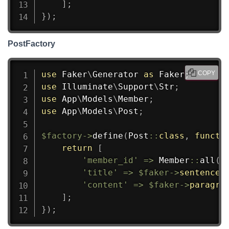
]
;
}
)
;
PostFactory
use
Faker
\
Generator
as
 Faker
;
COPY
use
Illuminate
\
Support
\
Str
;
use
App
\
Models
\
Member
;
use
App
\
Models
\
Post
;
$factory
->
define
(
Post
::
class
,
functi
return
[
'member_id'
=>
Member
::
all
(
)
'title'
=>
$faker
->
sentence
,
'content'
=>
$faker
->
paragra
]
;
}
)
;