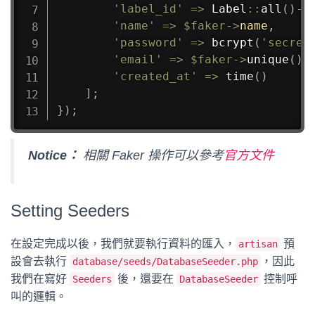
'label_id'
=>
Label
::
all
(
)
->
'name'
=>
$faker
->
name
,
'password'
=>
bcrypt
(
'secret
'email'
=>
$faker
->
unique
(
)
-
'created_at'
=>
time
(
)
]
;
}
)
;
Notice：
相關 Faker 操作可以參考
官方文件
Setting Seeders
在設定完成以後，我們就要執行資料的匯入，
預
artisan
設會去執行
，因此
database/seeds/DatabaseSeeder.php
我們在寫好
後，還要在
控制呼
Seeders
DatabaseSeeder
叫的邏輯。