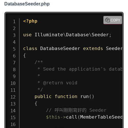
DatabaseSeeder.php
<?php
COPY
use
Illuminate
\
Database
\
Seeder
;
class
DatabaseSeeder
extends
Seeder
{
/**

     * Seed the application's databas
     *

     * @return void

     */
public
function
run
(
)
{
// 呼叫剛剛寫好的 Seeder
$this
->
call
(
MemberTableSeede