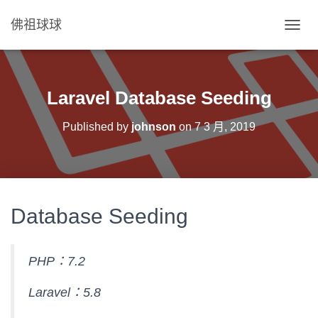
佛祖球球
T
O
G
G
L
Laravel Database Seeding
E
N
Published by
johnson
on
7 3 月, 2019
A
V
I
G
A
T
Database Seeding
I
O
N
PHP：7.2
Laravel：5.8