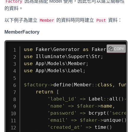
因為是搭配 Model 使用，因此也可以建立關聯性
Factory
的資料。
以下例子為建立
的資料時同時建立
資料：
Member
Post
MemberFactory
use
Faker
\
Generator
as
 Faker
;
COPY
use
Illuminate
\
Support
\
Str
;
use
App
\
Models
\
Member
;
use
App
\
Models
\
Label
;
$factory
->
define
(
Member
::
class
,
func
return
[
'label_id'
=>
Label
::
all
(
)
->
'name'
=>
$faker
->
name
,
'password'
=>
bcrypt
(
'secret
'email'
=>
$faker
->
unique
(
)
-
'created_at'
=>
time
(
)