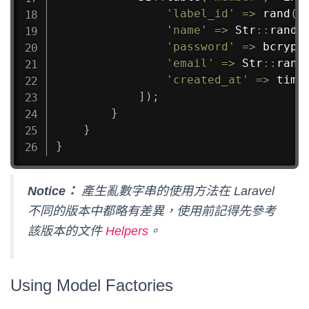
'label_id'
=>
rand
(
1
'name'
=>
Str
::
rando
'password'
=>
bcrypt
'email'
=>
Str
::
rand
'created_at'
=>
time
]
)
;
}
}
}
Notice：
產生亂數字串的使用方法在 Laravel
不同的版本中都略有差異，使用前記得先參考
該版本的文件
Helpers
。
Using Model Factories