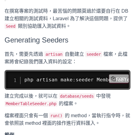
在撰寫專案的測試時，最苦惱的問題莫過於還要自行在 DB
建立相關的測試資料，Laravel 為了解決這個問題，提供了
類別協助匯入測試資料。
Seed
Generating Seeders
首先，需要先透過
自動建立
檔案，此檔
artisan
seeder
案將會紀錄我們匯入資料的設定：
php artisan make:seeder MemberTableS
COPY
建立完成以後，就可以在
中發現
database/seeds
的檔案。
MemberTableSeeder.php
檔案裡面只會有一個
的 method，當執行指令時，就
run()
會依照該 method 裡面的操作進行資料匯入。