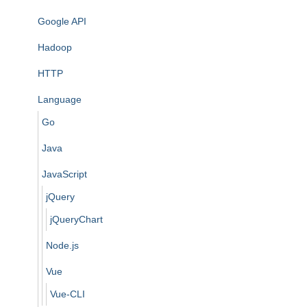
Google API
Hadoop
HTTP
Language
Go
Java
JavaScript
jQuery
jQueryChart
Node.js
Vue
Vue-CLI