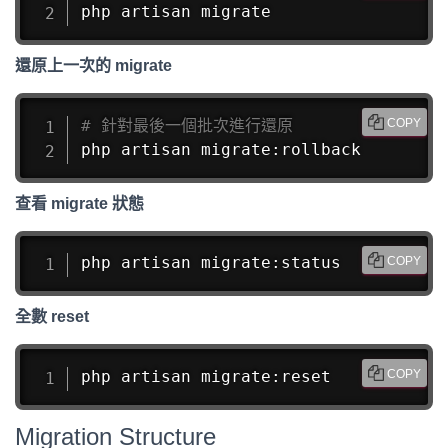
php artisan migrate
還原上一次的 migrate
# 針對最後一個批次進行還原
COPY
php artisan migrate:rollback
查看 migrate 狀態
php artisan migrate:status
COPY
全數 reset
php artisan migrate:reset
COPY
Migration Structure