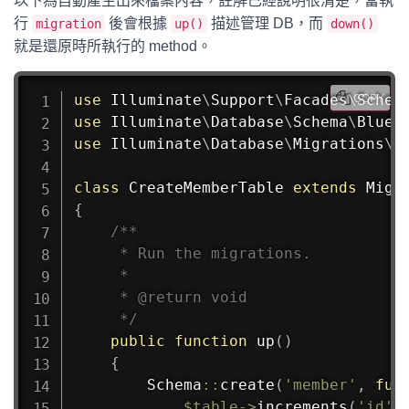
以下為自動產生出來檔案內容，註解已經說明很清楚，當執
行
後會根據
描述管理 DB，而
migration
up()
down()
就是還原時所執行的 method。
use
Illuminate
\
Support
\
Facades
\
Schem
COPY
use
Illuminate
\
Database
\
Schema
\
Bluep
use
Illuminate
\
Database
\
Migrations
\
M
class
CreateMemberTable
extends
Migr
{
/**

     * Run the migrations.

     *

     * @return void

     */
public
function
up
(
)
{
Schema
::
create
(
'member'
,
fun
$table
->
increments
(
'id'
)