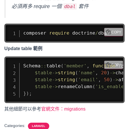
必須再多 require 一個
套件
dbal
composer 
require
 doctrine
/
dbal
COPY
Update table 範例
Schema
::
table
(
'member'
,
function
(
Bl
COPY
$table
->
string
(
'name'
,
20
)
->
chan
$table
->
string
(
'email'
,
50
)
->
aft
$table
->
renameColumn
(
'is_enabled
}
)
;
其他細節可以參考
官網文件：migrations
Categories:
LARAVEL