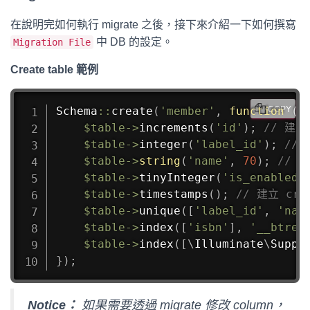
在說明完如何執行 migrate 之後，接下來介紹一下如何撰寫
中 DB 的設定。
Migration File
Create table 範例
Schema
::
create
(
'member'
,
function
(
B
COPY
$table
->
increments
(
'id'
)
;
// 建立 
$table
->
integer
(
'label_id'
)
;
// 
$table
->
string
(
'name'
,
70
)
;
// 
$table
->
tinyInteger
(
'is_enabled'
$table
->
timestamps
(
)
;
// 建立 crea
$table
->
unique
(
[
'label_id'
,
'nam
$table
->
index
(
[
'isbn'
]
,
'__btree
$table
->
index
(
[
\
Illuminate
\
Suppo
}
)
;
Notice：
如果需要透過 migrate 修改 column，