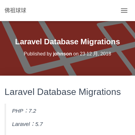
佛祖球球
T
O
G
G
L
Laravel Database Migrations
E
N
Published by
johnson
on
23 12 月, 2018
A
V
I
G
A
T
Laravel Database Migrations
I
O
N
PHP：7.2
Laravel：5.7