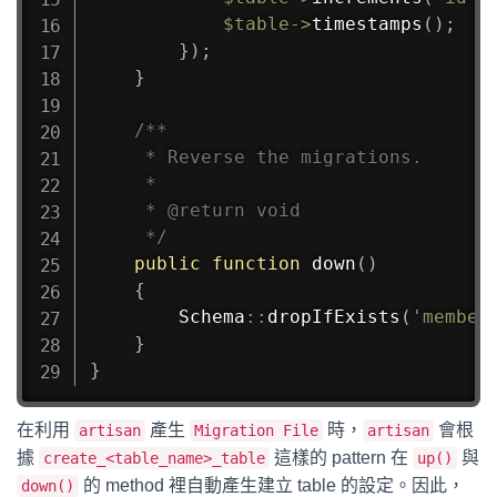
$table
->
timestamps
(
)
;
}
)
;
}
/**

     * Reverse the migrations.

     *

     * @return void

     */
public
function
down
(
)
{
Schema
::
dropIfExists
(
'member
}
}
在利用
產生
時，
會根
artisan
Migration File
artisan
據
這樣的 pattern 在
與
create_<table_name>_table
up()
的 method 裡自動產生建立 table 的設定。因此，
down()