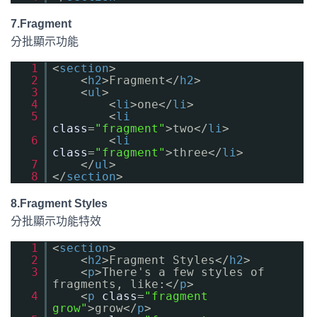
7.Fragment
分批顯示功能
1
<
section
>
2
<
h2
>Fragment</
h2
>
3
<
ul
>
4
<
li
>one</
li
>
5
<
li
class
=
"fragment"
>two</
li
>
6
<
li
class
=
"fragment"
>three</
li
>
7
</
ul
>
8
</
section
>
8.Fragment Styles
分批顯示功能特效
1
<
section
>
2
<
h2
>Fragment Styles</
h2
>
3
<
p
>There's a few styles of
fragments, like:</
p
>
4
<
p
class
=
"fragment
grow"
>grow</
p
>