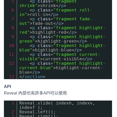
5
<
p
class
=
"fragment
shrink"
>shrink</
p
>
6
<
p
class
=
"fragment roll-
in"
>roll-in</
p
>
7
<
p
class
=
"fragment fade-
out"
>fade-out</
p
>
8
<
p
class
=
"fragment highlight-
red"
>highlight-red</
p
>
9
<
p
class
=
"fragment highlight-
green"
>highlight-green</
p
>
10
<
p
class
=
"fragment highlight-
blue"
>highlight-blue</
p
>
11
<
p
class
=
"fragment current-
visible"
>current-visible</
p
>
12
<
p
class
=
"fragment highlight-
current-blue"
>highlight-current-
blue</
p
>
13
</
section
>
API
Reveal 內部也有許多API可以使用
1
Reveal.slide( indexh, indexv,
indexf );
2
Reveal.left();
3
Reveal.right();