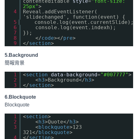
contenteditable
style
=
"font-size:
25px"
>
4
Reveal.addEventListener(
'slidechanged', function(event) {
5
console.log(event.currentSlide);
6
console.log(event.indexh);
7
});
8
</
code
></
pre
>
9
</
section
>
5.Background
簡報背景
1
<
section
data-background
=
"#007777"
>
2
<
h3
>Background</
h3
>
3
</
section
>
6.Blockquote
Blockquote
1
<
section
>
2
<
h3
>Quote</
h3
>
3
<
blockquote
>123
321</
blockquote
>
4
</
section
>