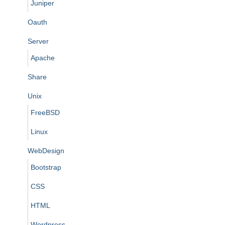
Juniper
Oauth
Server
Apache
Share
Unix
FreeBSD
Linux
WebDesign
Bootstrap
CSS
HTML
Wordpress