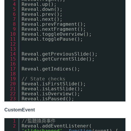
4
Reveal.up();
5
Reveal.down();
6
Reveal.prev();
7
Reveal.next();
8
Reveal.prevFragment();
9
Reveal.nextFragment();
10
Reveal.toggleOverview();
11
Reveal.togglePause();
12
13
14
Reveal.getPreviousSlide();
15
Reveal.getCurrentSlide();
16
17
Reveal.getIndices();
18
19
// State checks
20
Reveal.isFirstSlide();
21
Reveal.isLastSlide();
22
Reveal.isOverview();
23
Reveal.isPaused();
CustomEvent
1
//監聽換頁事件
2
Reveal.addEventListener(
'slidechanged'
,
function
(event) {