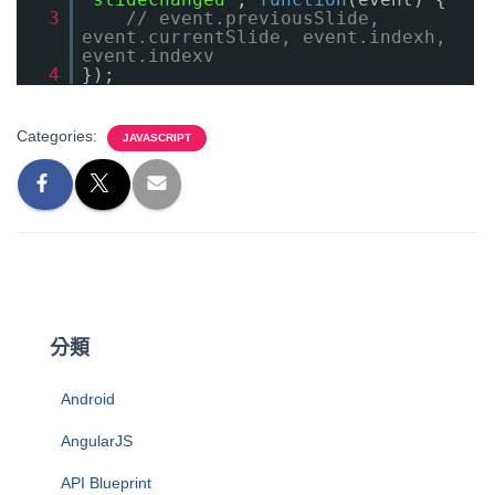
3
// event.previousSlide,
event.currentSlide, event.indexh,
event.indexv
4
});
Categories:
JAVASCRIPT
分類
Android
AngularJS
API Blueprint