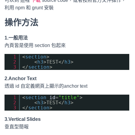
可以到 這裡
下載
source code，或者按照官方文件操作，
利用 npm 和 grunt 安裝
操作方法
1.一般用法
內頁皆是使用 section 包起來
1
<
section
>
2
<
h3
>TEST</
h3
>
3
</
section
>
2.Anchor Text
透過 id 自定義網頁上顯示的anchor text
1
<
section
id
=
"title"
>
2
<
h3
>TEST</
h3
>
3
</
section
>
3.Vertical Slides
垂直型簡報