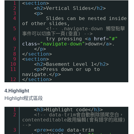
1
<
section
>
2
<
h2
>Vertical Slides</
h2
>
3
<
p
>
4
Slides can be nested inside
of other slides,
5
<!-- .navigate-down 觸發點擊
事件可以切換下一頁(垂直) -->
6
try pressing <
a
href
=
"#"
class
=
"navigate-down"
>down</
a
>.
7
</
p
>
8
</
section
>
9
<
section
>
10
<
h2
>Basement Level 1</
h2
>
11
<
p
>Press down or up to
navigate.</
p
>
12
</
section
>
4.Highlight
Highlight程式區段
1
<
h3
>Highlight code</
h3
>
2
<!-- data-trim會自動刪除頭尾空白，
contenteditable啟用編輯(會有錯字的底線)
-->
3
<
pre
><
code
data-trim