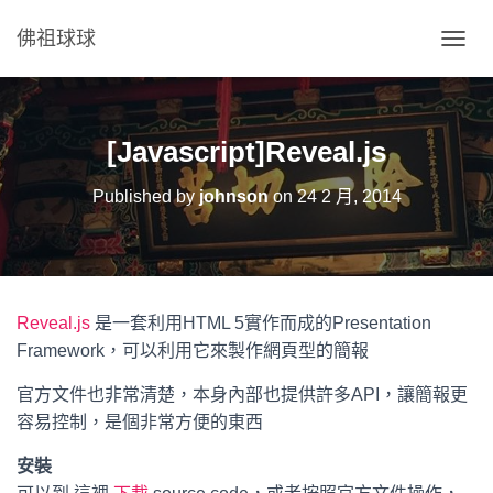
佛祖球球
T
O
G
G
L
[Javascript]Reveal.js
E
N
Published by
johnson
on
24 2 月, 2014
A
V
I
G
A
T
Reveal.js
是一套利用HTML 5實作而成的Presentation
I
O
Framework，可以利用它來製作網頁型的簡報
N
官方文件也非常清楚，本身內部也提供許多API，讓簡報更
容易控制，是個非常方便的東西
安裝