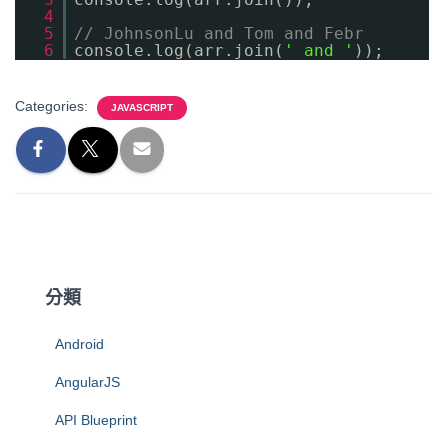
4
5
// JohnsonLu and Tom and Febr
6
console.log(arr.join(
' and '
));
Categories:
JAVASCRIPT
分類
Android
AngularJS
API Blueprint