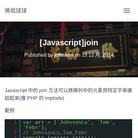
佛祖球球
T
O
G
G
L
[Javascript]join
E
N
Published by
johnson
on
13 12 月, 2014
A
V
I
G
A
T
Javascript 中的 join 方法可以將陣列中的元素用特定字串連
I
O
結起來(像 PHP 的 implode)
N
範例
1
var
arr = [
'JohnsonLu'
,
'Tom'
,
'Febr'
];
2
// JohnsonLu,Tom,Febr
3
console.log(arr.join());