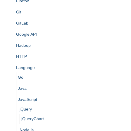
Firefox
Git
GitLab
Google API
Hadoop
HTTP
Language
Go
Java
JavaScript
jQuery
jQueryChart
Node.js