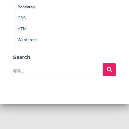
Bootstrap
CSS
HTML
Wordpress
Search
搜
尋
關
鍵
字
: