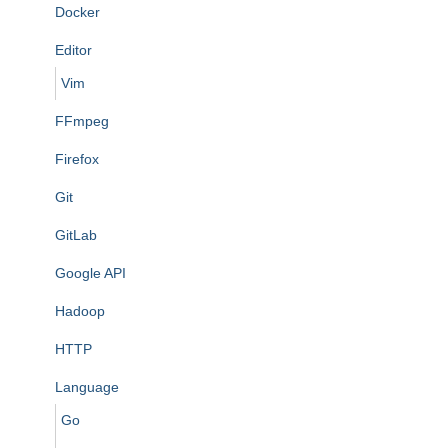
Docker
Editor
Vim
FFmpeg
Firefox
Git
GitLab
Google API
Hadoop
HTTP
Language
Go