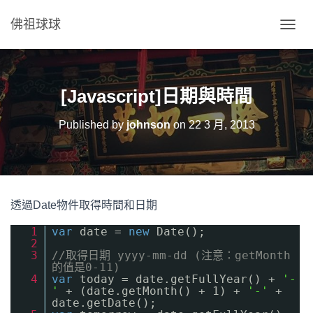
佛祖球球
T
O
G
G
L
[Javascript]日期與時間
E
N
Published by
johnson
on
22 3 月, 2013
A
V
I
G
A
T
透過Date物件取得時間和日期
I
O
1
var
date =
new
Date();
N
2
3
//取得日期 yyyy-mm-dd (注意：getMonth
的值是0-11)
4
var
today = date.getFullYear() +
'-
'
+ (date.getMonth() + 1) +
'-'
+
date.getDate();