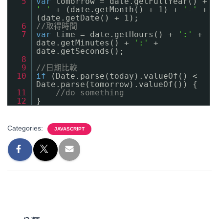
5
var
tomorrow = date.getFullYear() +
'-'
+ (date.getMonth() + 1) +
'-'
+
(date.getDate() + 1);
6
//取得時間
7
var
time = date.getHours() +
':'
+
date.getMinutes() +
':'
+
date.getSeconds();
8
9
//日期比較
10
if
(Date.parse(today).valueOf() <
Date.parse(tomorrow).valueOf()) {
11
//do something
12
}
Categories:
JAVASCRIPT