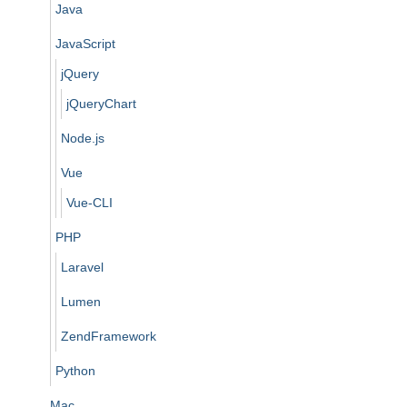
Java
JavaScript
jQuery
jQueryChart
Node.js
Vue
Vue-CLI
PHP
Laravel
Lumen
ZendFramework
Python
Mac