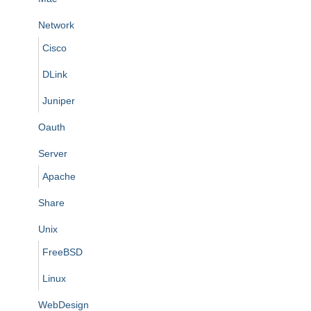
Network
Cisco
DLink
Juniper
Oauth
Server
Apache
Share
Unix
FreeBSD
Linux
WebDesign