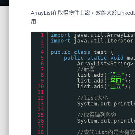
ArrayList在取得物件上說，效能大於Link
用
1
import
java.util.ArrayLis
2
import
java.util.Iterator
3
4
public
class
test {
5
public
static
void
ma
6
ArrayList<String
7
//新增
8
list.add(
"張三"
);
9
list.add(
"李四"
);
10
list.add(
"王五"
);
11
12
//list大小
13
System.out.printl
14
15
//取得陣列內容
16
System.out.printl
17
18
//查詢list內是否有