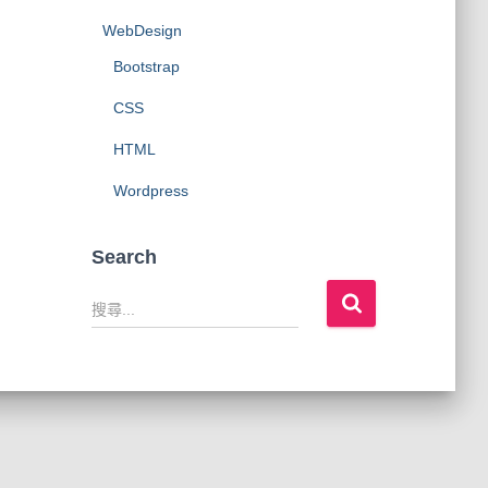
WebDesign
Bootstrap
CSS
HTML
Wordpress
Search
搜
尋
關
鍵
字
: