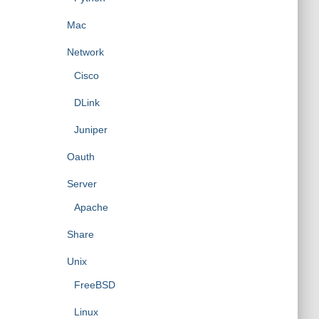
Mac
Network
Cisco
DLink
Juniper
Oauth
Server
Apache
Share
Unix
FreeBSD
Linux