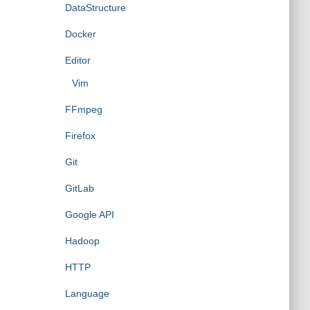
DataStructure
Docker
Editor
Vim
FFmpeg
Firefox
Git
GitLab
Google API
Hadoop
HTTP
Language