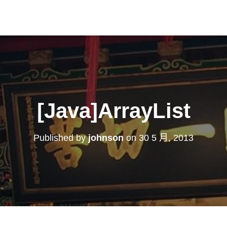
[Java]ArrayList
Published by
johnson
on
30 5 月, 2013