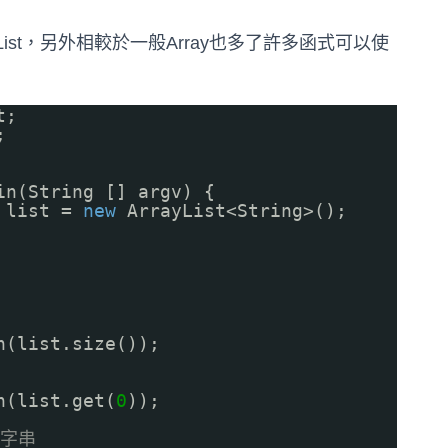
edList，另外相較於一般Array也多了許多函式可以使
t;
;
in(String [] argv) {
> list =
new
ArrayList<String>();
n(list.size());
n(list.get(
0
));
該字串