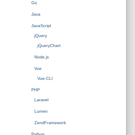
Go
Java
JavaScript
jQuery
jQueryChart
Node.js
Vue
Vue-CLI
PHP
Laravel
Lumen
ZendFramework
Python