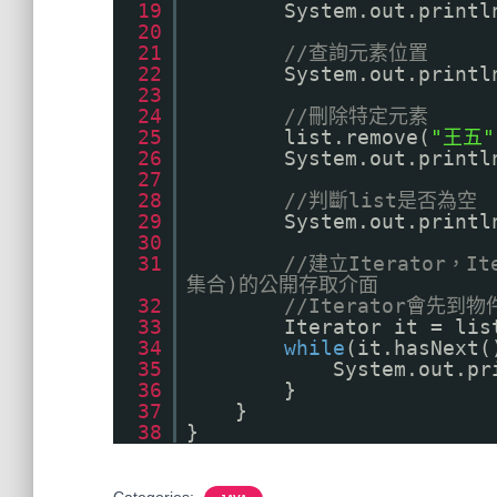
19
System.out.printl
20
21
//查詢元素位置
22
System.out.printl
23
24
//刪除特定元素
25
list.remove(
"王五"
26
System.out.printl
27
28
//判斷list是否為空
29
System.out.printl
30
31
//建立Iterator，
集合)的公開存取介面
32
//Iterator會先到
33
Iterator it = lis
34
while
(it.hasNext(
35
System.out.p
36
}
37
}
38
}