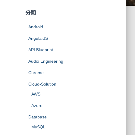
分類
Android
AngularJS
API Blueprint
Audio Engineering
Chrome
Cloud-Solution
AWS
Azure
Database
MySQL