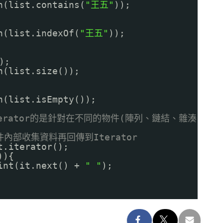
n(list.contains(
"王五"
));
n(list.indexOf(
"王五"
));
);
n(list.size());
n(list.isEmpty());
Iterator的是針對在不同的物件(陣列、鏈結、雜湊
物件內部收集資料再回傳到Iterator
t.iterator();
)){
rint(it.next() +
" "
);