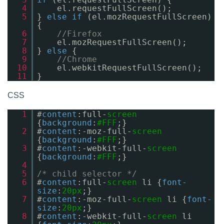
4
el.requestFullScreen();
5
}
else
if
(el.mozRequestFullScreen)
{
6
//Firefox
7
el.mozRequestFullScreen();
8
}
else
{
9
//Chrome
10
el.webkitRequestFullScreen();
11
}
CSS
1
#
content
:full-
screen
{
background
:
#FFF
;}
2
#
content
:-moz-full-
screen
{
background
:
#FFF
;}
3
#
content
:-webkit-full-
screen
{
background
:
#FFF
;}
4
5
/* child selector */
6
#
content
:full-
screen
li {
font-
size
:
20px
;}
7
#
content
:-moz-full-
screen
li {
font-
size
:
20px
;}
8
#
content
:-webkit-full-
screen
li