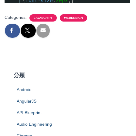
{
font-size
:
20px
;}
Categories:
JAVASCRIPT
WEBDESIGN
分類
Android
AngularJS
API Blueprint
Audio Engineering
Chrome