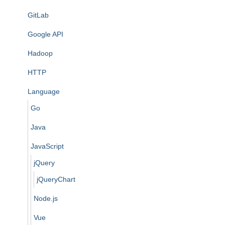
GitLab
Google API
Hadoop
HTTP
Language
Go
Java
JavaScript
jQuery
jQueryChart
Node.js
Vue