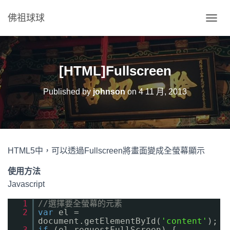
佛祖球球
T
O
G
G
L
[HTML]Fullscreen
E
N
Published by
johnson
on
4 11 月, 2013
A
V
I
G
A
T
HTML5中，可以透過Fullscreen將畫面變成全螢幕顯示
I
O
使用方法
N
Javascript
1
//選擇要全螢幕的元素
2
var
el =
document.getElementById(
'content'
);
3
if
(el.requestFullScreen) {