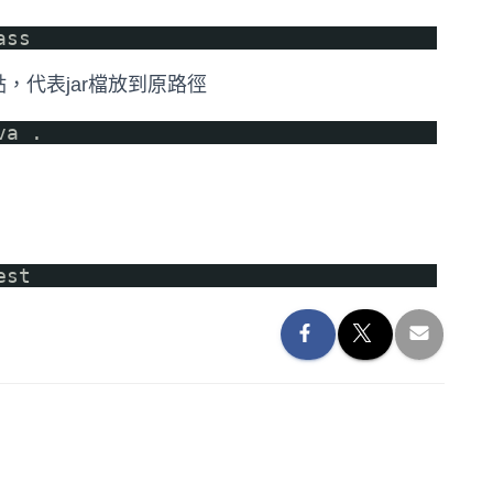
ass
點，代表jar檔放到原路徑
va .
est