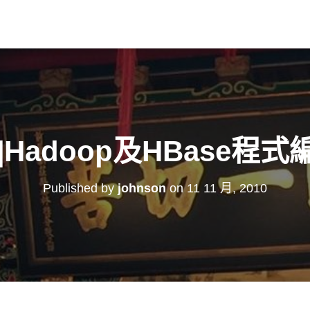
p]Hadoop及HBase
Published by
johnson
on
11 11 月, 2010