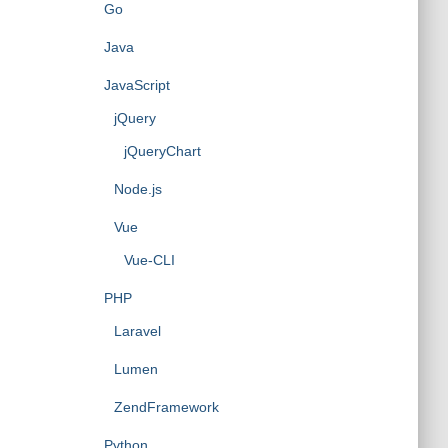
Go
Java
JavaScript
jQuery
jQueryChart
Node.js
Vue
Vue-CLI
PHP
Laravel
Lumen
ZendFramework
Python