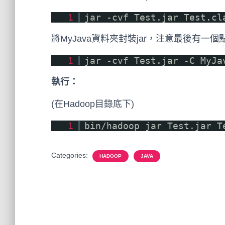
1
jar -cvf Test.jar Test.cl
將MyJava資料夾封裝jar，注意最後有一個
1
jar -cvf Test.jar -C MyJa
執行：
(在Hadoop目錄底下)
1
bin/hadoop jar Test.jar T
Categories:
HADOOP
JAVA