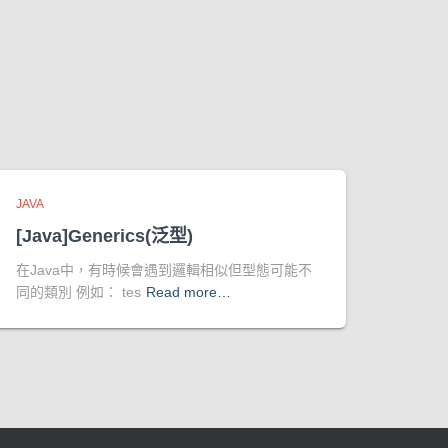
JAVA
[Java]Generics(泛型)
在Java中，有時候會遇到邏輯相似但型態可能不
同的類別 例如： tes
Read more…