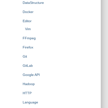
DataStructure
Docker
Editor
Vim
FFmpeg
Firefox
Git
GitLab
Google API
Hadoop
HTTP
Language