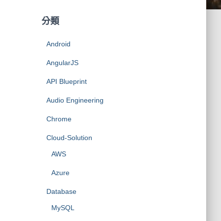
分類
Android
AngularJS
API Blueprint
Audio Engineering
Chrome
Cloud-Solution
AWS
Azure
Database
MySQL