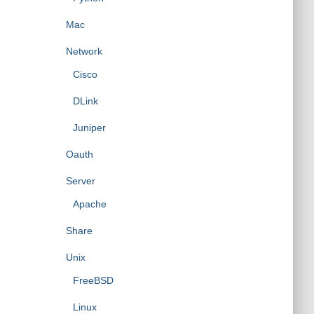
Mac
Network
Cisco
DLink
Juniper
Oauth
Server
Apache
Share
Unix
FreeBSD
Linux