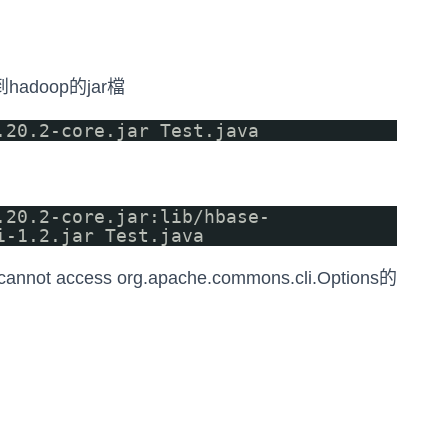
doop的jar檔
.20.2-core.jar Test.java
.20.2-core.jar:lib/hbase-
i-1.2.jar Test.java
ot access org.apache.commons.cli.Options的