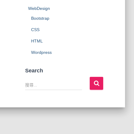
WebDesign
Bootstrap
CSS
HTML
Wordpress
Search
搜
尋
關
鍵
字
: