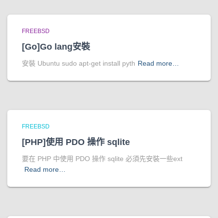
FREEBSD
[Go]Go lang安裝
安裝 Ubuntu sudo apt-get install pyth
Read more…
FREEBSD
[PHP]使用 PDO 操作 sqlite
要在 PHP 中使用 PDO 操作 sqlite 必須先安裝一些ext
Read more…