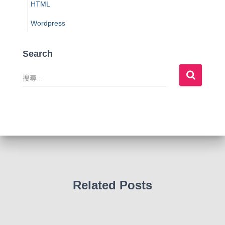
HTML
Wordpress
Search
搜
尋
關
鍵
字
:
Related Posts