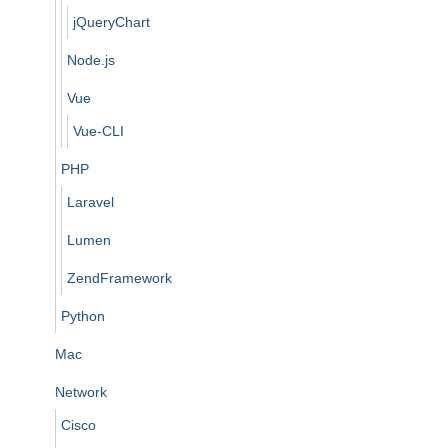
jQueryChart
Node.js
Vue
Vue-CLI
PHP
Laravel
Lumen
ZendFramework
Python
Mac
Network
Cisco