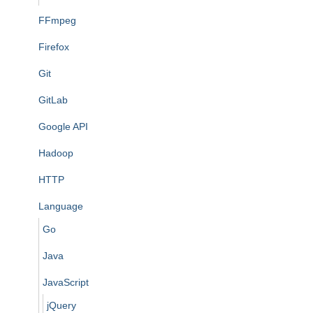
FFmpeg
Firefox
Git
GitLab
Google API
Hadoop
HTTP
Language
Go
Java
JavaScript
jQuery