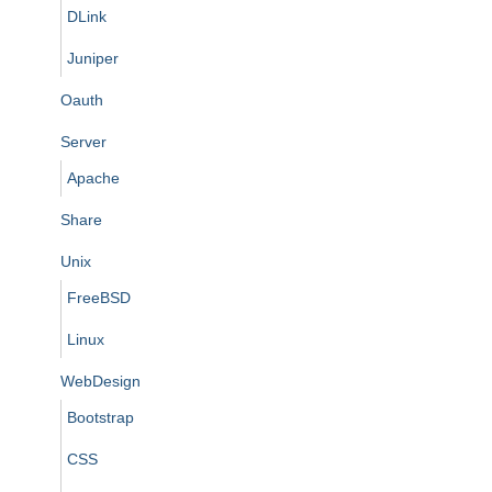
DLink
Juniper
Oauth
Server
Apache
Share
Unix
FreeBSD
Linux
WebDesign
Bootstrap
CSS