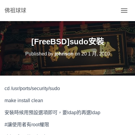
佛祖球球
T
O
G
G
L
[FreeBSD]sudo安裝
E
N
Published by
johnson
on
20 1 月, 2010
A
V
I
G
A
T
cd /usr/ports/security/sudo
I
O
make install clean
N
安裝時候用預設選項即可，要ldap的再選ldap
#讓使用者有root權限