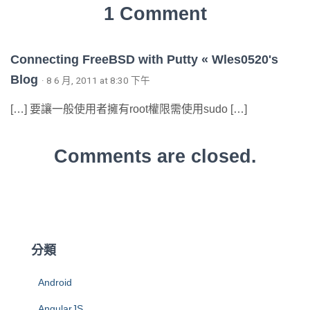
1 Comment
Connecting FreeBSD with Putty « Wles0520's
Blog
· 8 6 月, 2011 at 8:30 下午
[…] 要讓一般使用者擁有root權限需使用sudo […]
Comments are closed.
分類
Android
AngularJS