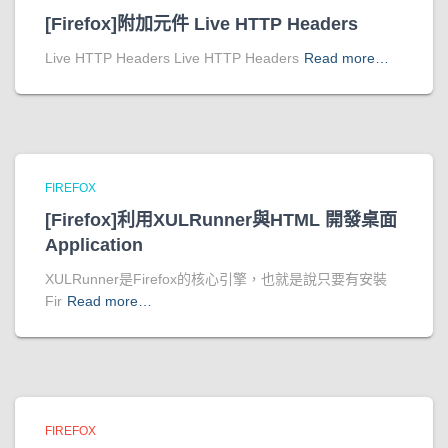
[Firefox]附加元件 Live HTTP Headers
Live HTTP Headers Live HTTP Headers
Read more…
FIREFOX
[Firefox]利用XULRunner與HTML 開發桌面
Application
XULRunner是Firefox的核心引擎，也就是說只要有安裝
Fir
Read more…
FIREFOX