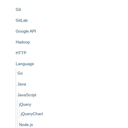
Git
GitLab
Google API
Hadoop
HTTP
Language
Go
Java
JavaScript
jQuery
jQueryChart
Node.js