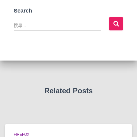
Search
搜
尋
關
鍵
字
:
Related Posts
FIREFOX