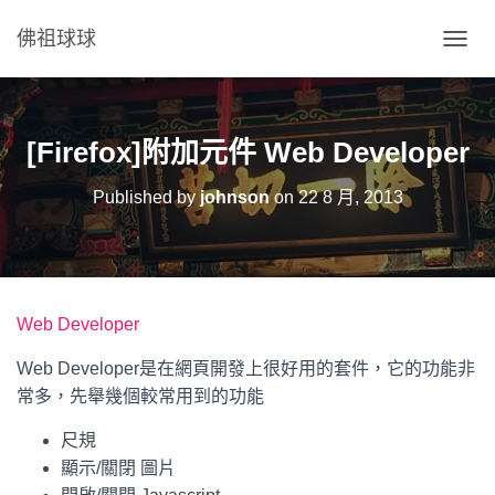
佛祖球球
T
O
G
G
L
[Firefox]附加元件 Web Developer
E
N
Published by
johnson
on
22 8 月, 2013
A
V
I
G
A
T
Web Developer
I
O
Web Developer是在網頁開發上很好用的套件，它的功能非
N
常多，先舉幾個較常用到的功能
尺規
顯示/關閉 圖片