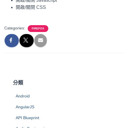
開啟/關閉 Javascript
開啟/關閉 CSS
Categories:
FIREFOX
分類
Android
AngularJS
API Blueprint