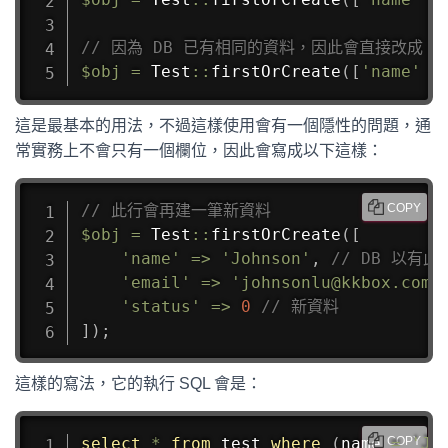
// 因為 DB 已有相同的資料，因此會直接改成 fir
$obj
=
Test
::
firstOrCreate
(
[
'name'
=
這是最基本的用法，不過這樣使用會有一個隱性的問題，通
常實務上不會只有一個欄位，因此會寫成以下這樣：
// 此行會再建一筆新資料
COPY
$obj
=
Test
::
firstOrCreate
(
[
'name'
=>
'Johnson'
,
// DB 以有此
'email'
=>
'johnsonlu@kkbox.com'
'status'
=>
0
// 新資料
]
)
;
這樣的寫法，它的執行 SQL 會是：
select
*
from
 test 
where
(
name 
=
'Jo
COPY