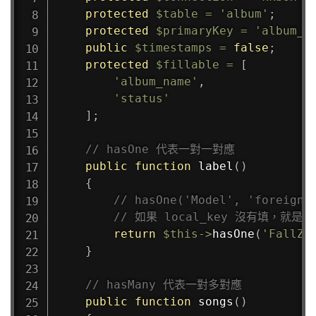
protected
$table
=
'album'
;
protected
$primaryKey
=
'album_i
public
$timestamps
=
false
;
protected
$fillable
=
[
'album_name'
,
'status'
]
;
// hasOne 代表一對一對應
public
function
label
(
)
{
// hasOne('Model', 'foreign_
// 如果 local_key 沒有填，就是自動
return
$this
->
hasOne
(
'FallZu
}
// hasMany 代表一對多對應
public
function
songs
(
)