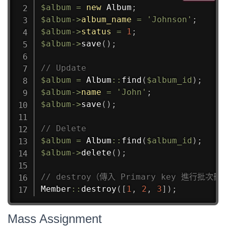
$album
=
new
Album
;
$album
->
album_name
=
'Johnson'
;
$album
->
status
=
1
;
$album
->
save
(
)
;
// Update
$album
=
Album
::
find
(
$album_id
)
;
$album
->
name
=
'John'
;
$album
->
save
(
)
;
// Delete
$album
=
Album
::
find
(
$album_id
)
;
$album
->
delete
(
)
;
// destroy（傳入 Primary key 進行批次刪
Member
::
destroy
(
[
1
,
2
,
3
]
)
;
Mass Assignment