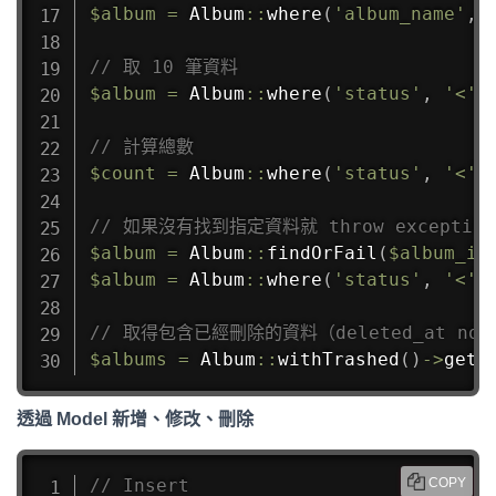
$album
=
Album
::
where
(
'album_name'
,
// 取 10 筆資料
$album
=
Album
::
where
(
'status'
,
'<'
,
// 計算總數
$count
=
Album
::
where
(
'status'
,
'<'
,
// 如果沒有找到指定資料就 throw exception
$album
=
Album
::
findOrFail
(
$album_id
$album
=
Album
::
where
(
'status'
,
'<'
,
// 取得包含已經刪除的資料（deleted_at not 
$albums
=
Album
::
withTrashed
(
)
->
get
(
透過 Model 新增、修改、刪除
// Insert
COPY