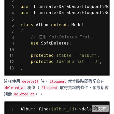
use
Illuminate
\
Database
\
Eloquent
\
Mod
use
Illuminate
\
Database
\
Eloquent
\
Sof
class
Album
extends
Model
{
// 使用 SoftDeletes Trait
use
SoftDeletes
;
protected
$table
=
'album'
;
protected
$dateFormat
=
'U'
;
}
這樣使用
時，
就會將時間戳記寫在
delete()
Eloquent
欄位（
取得資料的條件，預設都會
deleted_at
Eloquent
判斷
）。
deleted_at
Album
::
find
(
$album_id
)
->
delete
(
)
;
COPY