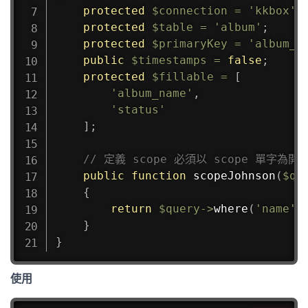
protected
$connection
=
'kkbox'
;
protected
$table
=
'album'
;
protected
$primaryKey
=
'album_i
public
$timestamps
=
false
;
protected
$fillable
=
[
'album_name'
,
'status'
]
;
// 定義 scope 必須以 scope 單字為開
public
function
scopeJohnson
(
$qu
{
return
$query
->
where
(
'name'
,
}
}
使用