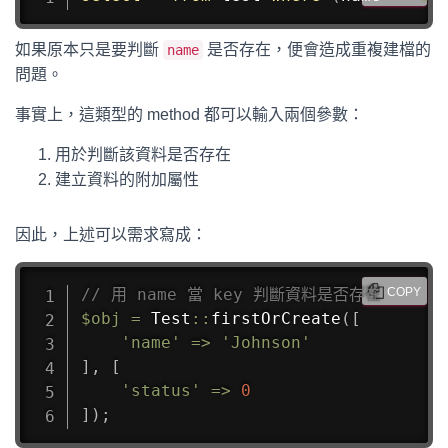
如果原本只是要判斷
是否存在，便會造成重複建檔的
name
問題。
事實上，這類型的 method 都可以輸入兩個參數：
用於判斷該資料是否存在
建立資料的附加屬性
因此，上述可以需求寫成：
// 用 name 當 key 判斷資料是否存在
COPY
$obj
=
Test
::
firstOrCreate
(
[
'name'
=>
'Johnson'
]
,
[
'status'
=>
0
]
)
;