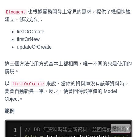
也根據實務開發上常見的需求，提供了幾個快速
Eloquent
建立、修改方法：
firstOrCreate
firstOrNew
updateOrCreate
這三個方法使用方式基本上都相同，唯一不同的只是使用的
情境。
以
來說，當你的資料庫沒有該筆資料時，
firstOrCreate
變會自動新建一筆，反之，便會回傳該筆值的 Model
Object。
範例
// DB 無資料時建立新資料，並回傳該資料的 Mode
COPY
$obj
=
Test
::
firstOrCreate
(
[
'name'
=