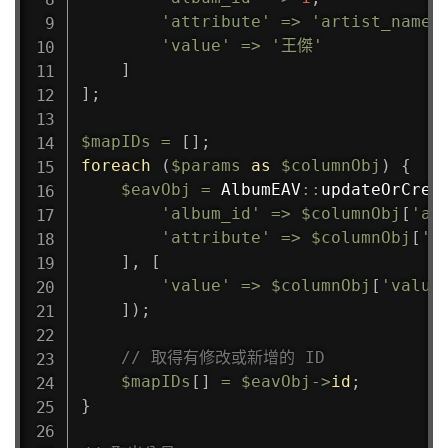
'attribute'
=>
'artist_name'
'value'
=>
'王傑'
]
]
;
$mapIDs
=
[
]
;
foreach
(
$params
as
$columnObj
)
{
$eavObj
=
AlbumEAV
::
updateOrCrea
'album_id'
=>
$columnObj
[
'al
'attribute'
=>
$columnObj
[
'a
]
,
[
'value'
=>
$columnObj
[
'value
]
)
;
// 取得有修改或新增的 ID
$mapIDs
[
]
=
$eavObj
->
id
;
}