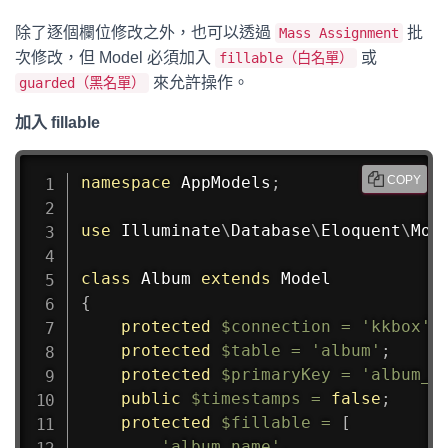
除了逐個欄位修改之外，也可以透過
批
Mass Assignment
次修改，但 Model 必須加入
或
fillable（白名單）
來允許操作。
guarded（黑名單）
加入 fillable
namespace
AppModels
;
COPY
use
Illuminate
\
Database
\
Eloquent
\
Mod
class
Album
extends
Model
{
protected
$connection
=
'kkbox'
;
protected
$table
=
'album'
;
protected
$primaryKey
=
'album_i
public
$timestamps
=
false
;
protected
$fillable
=
[
'album_name'
,