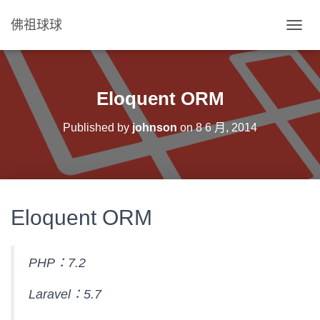
佛祖球球
T
O
G
G
L
Eloquent ORM
E
N
Published by
johnson
on
8 6 月, 2014
A
V
I
G
A
T
Eloquent ORM
I
O
N
PHP：7.2
Laravel：5.7