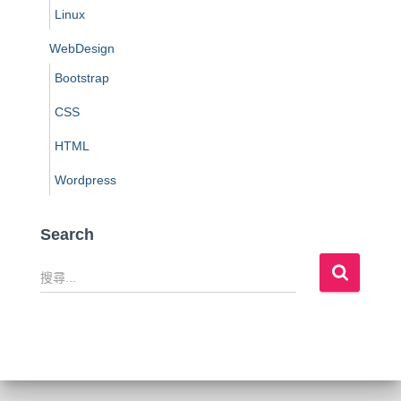
Linux
WebDesign
Bootstrap
CSS
HTML
Wordpress
Search
搜
尋
關
鍵
字
: