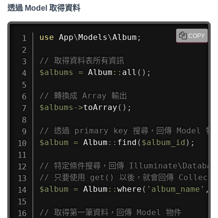
透過 Model 取得資料
use
App
\
Models
\
Album
;
COPY
// 取得資料表所有資訊
$albums
=
Album
::
all
(
)
;
// 轉換成 Array 輸出
$albums
->
toArray
(
)
;
// 透過 primary key 搜尋，回傳 Model 物
$album
=
Album
::
find
(
$album_id
)
;
// 特定條件搜尋，回傳 Illuminate\Database
// 只要使用 get() 以後，就會回傳 Collecti
$album
=
Album
::
where
(
'album_name'
,
// 取得第一筆資料，回傳 Model 物件