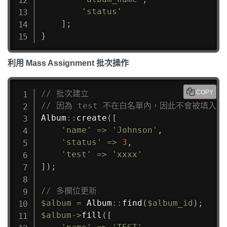
'status'
]
;
}
利用 Mass Assignment 批次操作
// 批次建立
COPY
// 因為 test 不在白名單內，因此不會被填入
Album
::
create
(
[
'name'
=>
'Johnson'
,
'status'
=>
3
,
'test'
=>
'xxxx'
]
)
;
// 多欄位更新
$album
=
Album
::
find
(
$album_id
)
;
$album
->
fill
(
[