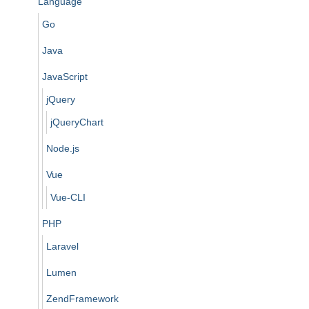
Language
Go
Java
JavaScript
jQuery
jQueryChart
Node.js
Vue
Vue-CLI
PHP
Laravel
Lumen
ZendFramework