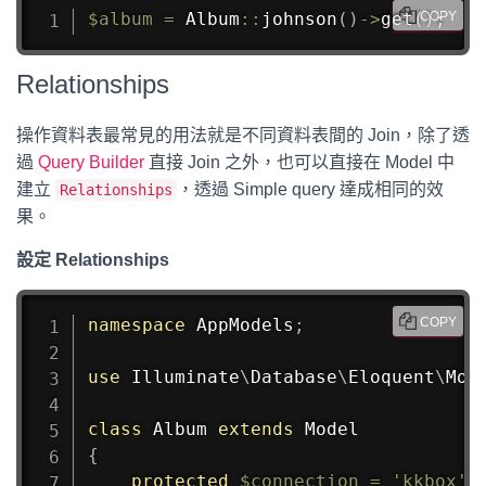
$album
=
Album
::
johnson
(
)
->
get
(
)
;
COPY
Relationships
操作資料表最常見的用法就是不同資料表間的 Join，除了透
過
Query Builder
直接 Join 之外，也可以直接在 Model 中
建立
，透過 Simple query 達成相同的效
Relationships
果。
設定 Relationships
namespace
AppModels
;
COPY
use
Illuminate
\
Database
\
Eloquent
\
Mod
class
Album
extends
Model
{
protected
$connection
=
'kkbox'
;