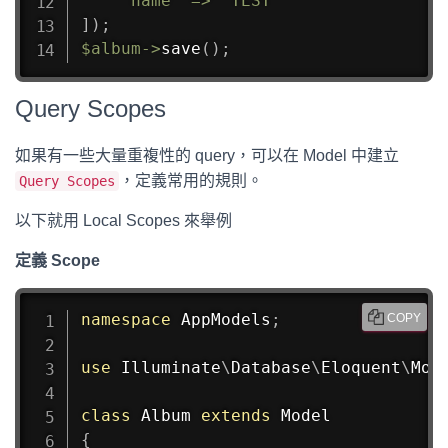
'name'
=>
'TEST'
]
)
;
$album
->
save
(
)
;
Query Scopes
如果有一些大量重複性的 query，可以在 Model 中建立
，定義常用的規則。
Query Scopes
以下就用 Local Scopes 來舉例
定義 Scope
namespace
AppModels
;
COPY
use
Illuminate
\
Database
\
Eloquent
\
Mod
class
Album
extends
Model
{