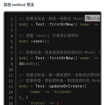
其他 method 用法
// 如果沒有值，取得一個新的 Model Instanc
COPY
$obj
=
Test
::
firstOrNew
(
[
'name'
=>
'
// 需要 save() 才會真正建資料
$obj
->
save
(
)
;
// 如果有值，就會直接取得該資料的 Model Obj
$obj
=
Test
::
firstOrNew
(
[
'name'
=>
'
dd
(
$obj
)
;
// 如果沒有值，建一筆新資料，並取得該資料的 Mod
// 如果有值，更新資料後，取得該資料的 Model O
$obj
=
Test
::
updateOrCreate
(
[
'name'
=>
'Yolanda'
]
,
[
'status'
=>
1