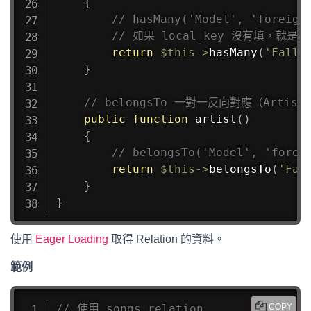
{
// hasMany('Model', 'foreign
// 如果 local_key 沒有填，就是自動
return
$this
->
hasMany
(
'FallZ
}
// belongsTo 一對一反向對應（Artist 
public
function
artist
(
)
{
// belongsTo('Model', 'forei
return
$this
->
belongsTo
(
'Fal
}
}
使用
Eager Loading
取得 Relation 的資料。
範例
// 使用 songs relation
COPY