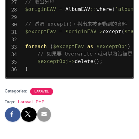
// 取出分母
$originEAV
=
AlbumEAV
::
where
(
'album_
// 透過 except()，撈出未被更動到的資料
$exceptEav
=
$originEAV
->
except
(
$map
foreach
(
$exceptEav
as
$exceptObj
)
{
// 如果要 Overwrite，就可以將沒被更
$exceptObj
->
delete
(
)
;
}
Categories:
LARAVEL
Tags:
Laravel
PHP