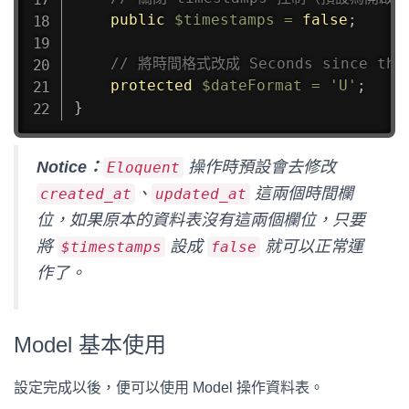
public
$timestamps
=
false
;
// 將時間格式改成 Seconds since the 
protected
$dateFormat
=
'U'
;
}
Notice：
操作時預設會去修改
Eloquent
、
這兩個時間欄
created_at
updated_at
位，如果原本的資料表沒有這兩個欄位，只要
將
設成
就可以正常運
$timestamps
false
作了。
Model 基本使用
設定完成以後，便可以使用 Model 操作資料表。