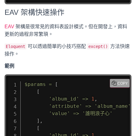
EAV 架構快速操作
EAV
架構是很常見的資料表設計模式。但在開發上，資料
更新的過程非常繁瑣。
可以透過簡單的小技巧搭配
方法快速
Eloquent
except()
操作。
範例
$params
=
[
COPY
[
'album_id'
=>
1
,
'attribute'
=>
'album_name'
,
'value'
=>
'誰明浪子心'
]
,
[
'album_id'
=>
1
,