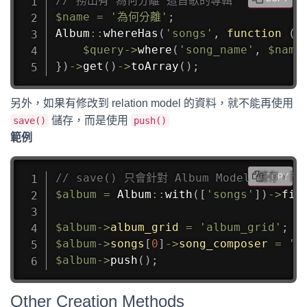
// 撈出有 為何分離 這首歌的專輯
$name
=
'為何分離'
;
Album
::
whereHas
(
'songs'
,
function
(
$
$query
->
where
(
'song_name'
,
$name
}
)
->
get
(
)
->
toArray
(
)
;
另外，如果有修改到 relation model 的資料，就不能再使用
儲存，而是使用
save()
push()
範例
// save() 只會針對 Album Model 儲存，而
COPY
$album
=
Album
::
with
(
[
'songs'
]
)
->
fin
$album
->
album_grid
=
'album_grid'
;
$album
->
songs
[
0
]
->
song_composer
=
's
$album
->
push
(
)
;
Other Creation Methods