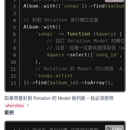
Album
::
with
(
[
'songs'
]
)
->
find
(
$album_
// 針對 Relation 進行欄位定義
Album
::
with
(
[
'songs'
=>
function
(
$query
)
{
// 自訂 Relation Model 的欄位
// 注意：這邊一定要有選擇兩張 tabl
$query
->
select
(
[
'song_id'
,
'
}
,
// Relation 的 Model 可以透過 'A.
'songs.artist'
]
)
->
find
(
$album_id
)
->
toArray
(
)
;
如果想要針對 Relation 的 Model 做判斷，就必須使用
。
whereHas
範例
COPY