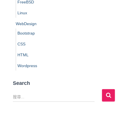
FreeBSD
Linux
WebDesign
Bootstrap
CSS
HTML
Wordpress
Search
搜
尋
關
鍵
字
: