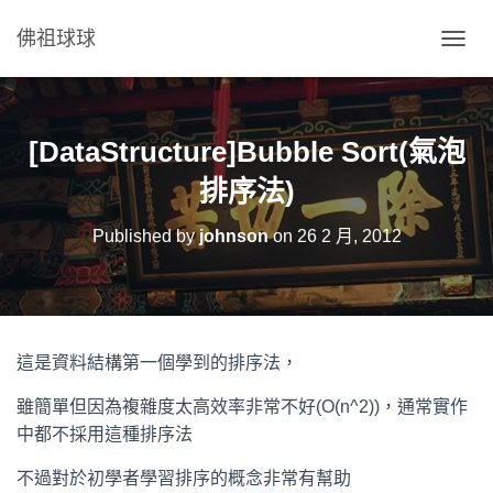
佛祖球球
T
O
G
G
L
[DataStructure]Bubble Sort(氣泡
E
N
排序法)
A
V
Published by
johnson
on
26 2 月, 2012
I
G
A
T
I
O
這是資料結構第一個學到的排序法，
N
雖簡單但因為複雜度太高效率非常不好(Ο(n^2))，通常實作
中都不採用這種排序法
不過對於初學者學習排序的概念非常有幫助