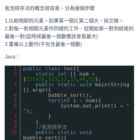
氣泡排序法的概念很容易，分為幾個步驟
1.比較相鄰的元素。如果第一個比第二個大，就交換。
2.對每一對相鄰元素作同樣的工作，從開始第一對到結尾的
最後一對(這時候最後一個數應該會是最大)
3.重複以上動作(不包含最後一個數)
Java：
1
public
class
test{
2
static
int
[] num =
{
123456
,
123
,
12
,
33
,
44
,
55
};
3
public
static
void
main(String
[] argv){
4
bubble_sort();
5
for
(
int
i : num){
6
System.out.print(i +
"
"
);
7
}
8
}
9
//氣泡排序法
10
public
static
void
bubble_sort(){