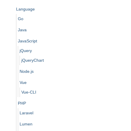
Language
Go
Java
JavaScript
jQuery
jQueryChart
Node.js
Vue
Vue-CLI
PHP
Laravel
Lumen