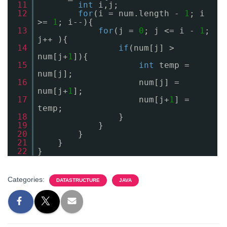
11
int
i,j;
12
for
(i = num.length -
1
; i
>=
1
; i--){
13
for
(j =
0
; j <= i -
1
;
j++ ){
14
if
(num[j] >
num[j+
1
]){
15
int
temp =
num[j];
16
num[j] =
num[j+
1
];
17
num[j+
1
] =
temp;
18
}
19
}
20
}
21
}
22
}
Categories:
DATASTRUCTURE
JAVA