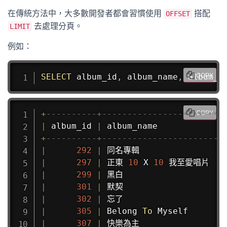
在傳統方法中，大多數開發者都會習慣使用
搭配
OFFSET
去處理分頁。
LIMIT
例如：
SELECT
 album_id
,
 album_name
,
 album_c
COPY
+
----------+------------------------
COPY
|
 album_id 
|
 album_name             
+
----------+------------------------
|
292
|
 同名專輯                  
|
297
|
 正東 
10
 X 
10
 我至愛唱片  
-
|
299
|
 黑白                     
|
301
|
 默契                     
|
302
|
 忘了                     
|
305
|
 Belong 
To
 Myself       
|
307
|
 快樂為主                  