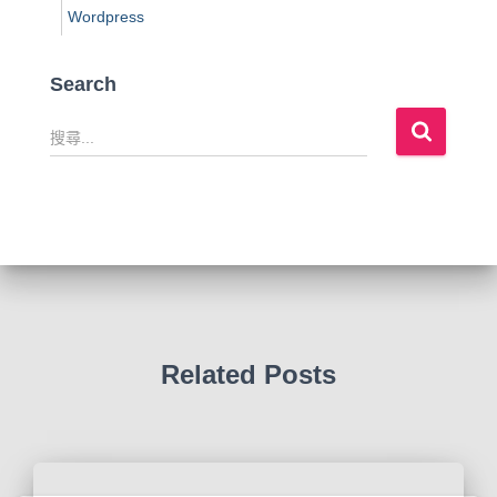
Wordpress
Search
搜
尋
關
鍵
字
:
Related Posts