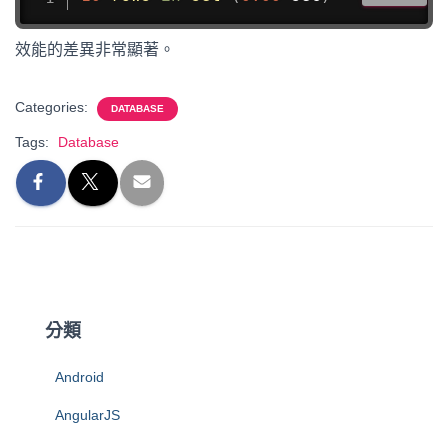
效能的差異非常顯著。
Categories:
DATABASE
Tags:
Database
分類
Android
AngularJS