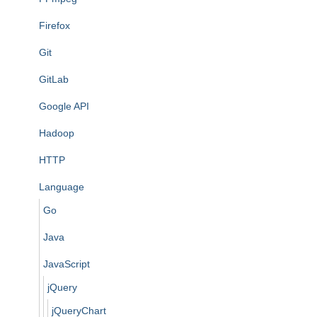
Firefox
Git
GitLab
Google API
Hadoop
HTTP
Language
Go
Java
JavaScript
jQuery
jQueryChart