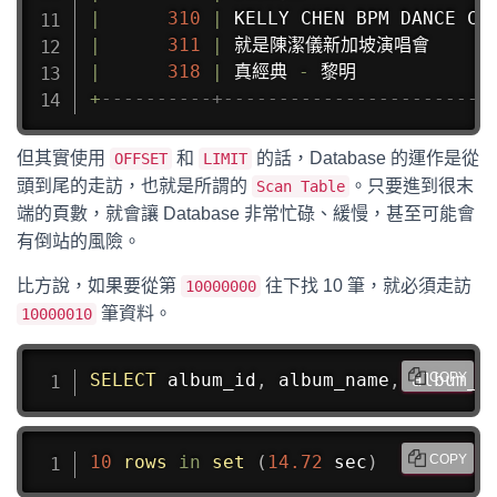
|
310
|
 KELLY CHEN BPM DANCE CO
|
311
|
 就是陳潔儀新加坡演唱會         
|
318
|
 真經典 
-
 黎明             
+
----------+------------------------
但其實使用
和
的話，Database 的運作是從
OFFSET
LIMIT
頭到尾的走訪，也就是所謂的
。只要進到很末
Scan Table
端的頁數，就會讓 Database 非常忙碌、緩慢，甚至可能會
有倒站的風險。
比方說，如果要從第
往下找 10 筆，就必須走訪
10000000
筆資料。
10000010
SELECT
 album_id
,
 album_name
,
 album_c
COPY
10
rows
in
set
(
14.72
 sec
)
COPY