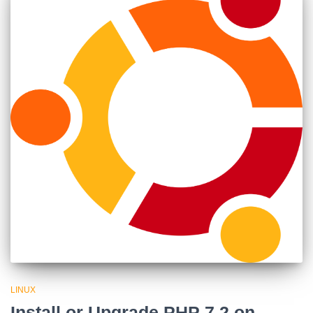
LINUX
Install or Upgrade PHP 7.2 on