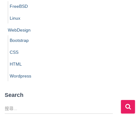
FreeBSD
Linux
WebDesign
Bootstrap
CSS
HTML
Wordpress
Search
搜
尋
關
鍵
字