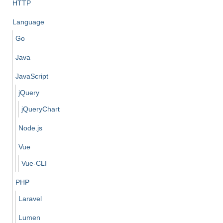
HTTP
Language
Go
Java
JavaScript
jQuery
jQueryChart
Node.js
Vue
Vue-CLI
PHP
Laravel
Lumen