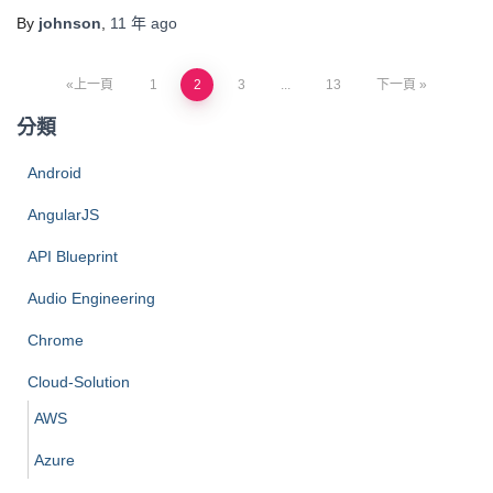
By
johnson
,
11 年
ago
文
上一頁
1
2
3
...
13
下一頁
分類
章
Android
分
AngularJS
頁
API Blueprint
Audio Engineering
Chrome
Cloud-Solution
AWS
Azure