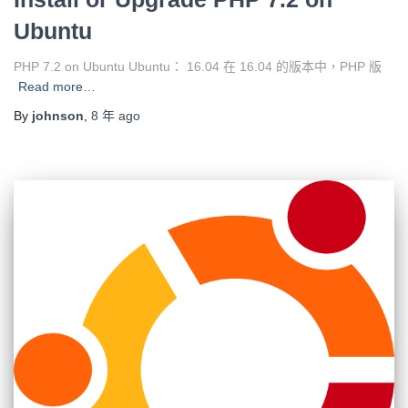
Ubuntu
PHP 7.2 on Ubuntu Ubuntu： 16.04 在 16.04 的版本中，PHP 版
Read more…
By
johnson
,
8 年
ago