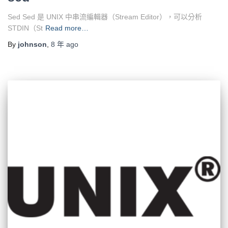
Sed Sed 是 UNIX 中串流編輯器（Stream Editor），可以分析
STDIN（St
Read more…
By
johnson
,
8 年
ago