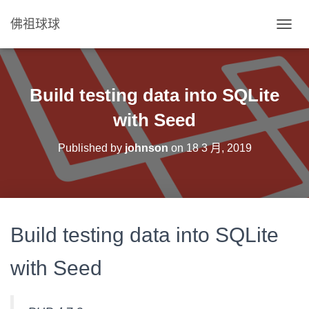
佛祖球球
T
O
G
G
L
Build testing data into SQLite
E
N
with Seed
A
V
Published by
johnson
on
18 3 月, 2019
I
G
A
T
I
O
Build testing data into SQLite
N
with Seed