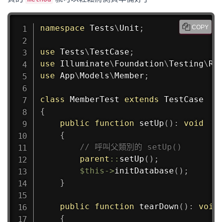
namespace
Tests
\
Unit
;
COPY
use
Tests
\
TestCase
;
use
Illuminate
\
Foundation
\
Testing
\
Re
use
App
\
Models
\
Member
;
class
MemberTest
extends
TestCase
{
public
function
setUp
(
)
:
void
{
// 呼叫父類別的 setUp()
parent
::
setUp
(
)
;
$this
->
initDatabase
(
)
;
}
public
function
tearDown
(
)
:
void
{