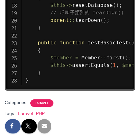
$this
->
resetDatabase
(
)
;
// 呼叫子類別的 tearDown()
parent
::
tearDown
(
)
;
}
public
function
testBasicTest
(
)
{
$member
=
Member
::
first
(
)
;
$this
->
assertEquals
(
1
,
$memb
}
}
Categories:
LARAVEL
Tags:
Laravel
PHP