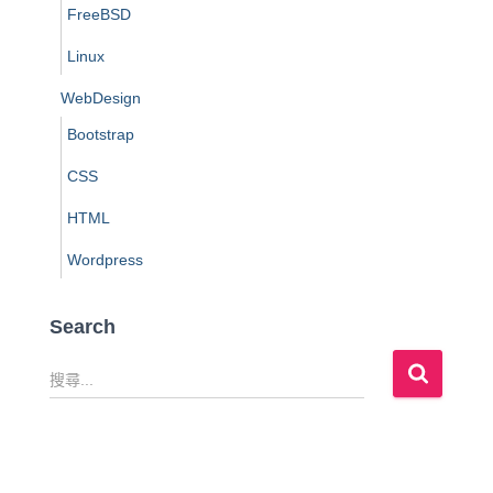
FreeBSD
Linux
WebDesign
Bootstrap
CSS
HTML
Wordpress
Search
搜
尋
關
鍵
字
: