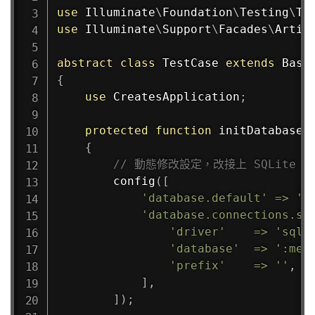
use
Illuminate
\
Foundation
\
Testing
\
Te
use
Illuminate
\
Support
\
Facades
\
Artis
abstract
class
TestCase
extends
Base
{
use
CreatesApplication
;
protected
function
initDatabase
(
{
// 動態修改設定，改接上 SQLite
config
(
[
'database.default'
=>
's
'database.connections.sq
'driver'
=>
'sqli
'database'
=>
':mem
'prefix'
=>
''
,
]
,
]
)
;