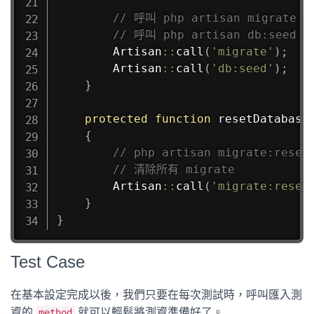
// 呼叫 php artisan migrate 
// 呼叫 php artisan db:see
Artisan
::
call
(
'migrate'
)
;
Artisan
::
call
(
'db:seed'
)
;
}
protected
function
resetDatabase
{
// php artisan migrate:reset
// 清除所有 migrate
Artisan
::
call
(
'migrate:reset
}
}
Test Case
在基本設定完成以後，我們只要在每次測試時，呼叫匯入測
資的
就可以輕鬆將測資準備好了。
method