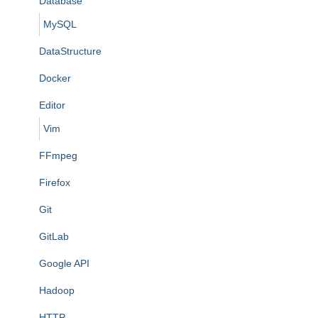
Database
MySQL
DataStructure
Docker
Editor
Vim
FFmpeg
Firefox
Git
GitLab
Google API
Hadoop
HTTP