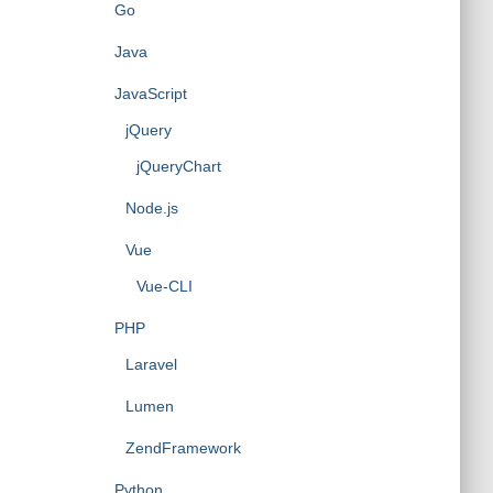
Go
Java
JavaScript
jQuery
jQueryChart
Node.js
Vue
Vue-CLI
PHP
Laravel
Lumen
ZendFramework
Python