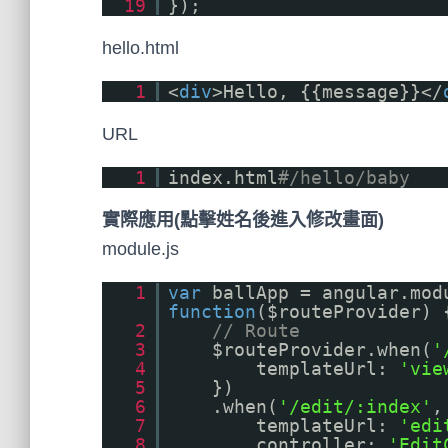
19
});
hello.html
1
<
div
>Hello, {{message}}</
URL
1
index.html
#/hello/baby
實際應用(點擊姓名後進入修改畫面)
module.js
1
var
ballApp = angular.mod
function
($routeProvider) 
2
// Route
3
$routeProvider.when(
'
4
templateUrl:
'vie
5
})
6
.when(
'/edit/:index'
,
7
templateUrl:
'edi
8
controller:
'Edit