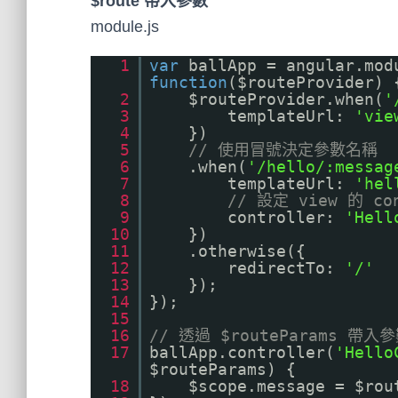
$route 帶入參數
module.js
1
var
ballApp = angular.mod
function
($routeProvider) 
2
$routeProvider.when(
'
3
templateUrl:
'vie
4
})
5
// 使用冒號決定參數名稱
6
.when(
'/hello/:messag
7
templateUrl:
'hel
8
// 設定 view 的 con
9
controller:
'Hell
10
})
11
.otherwise({
12
redirectTo:
'/'
13
});
14
});
15
16
// 透過 $routeParams 帶入
17
ballApp.controller(
'Hello
$routeParams) {
18
$scope.message = $rou