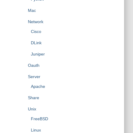
Mac
Network
Cisco
DLink
Juniper
Oauth
Server
Apache
Share
Unix
FreeBSD
Linux