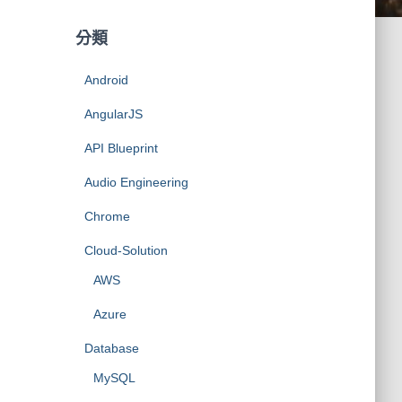
分類
Android
AngularJS
API Blueprint
Audio Engineering
Chrome
Cloud-Solution
AWS
Azure
Database
MySQL