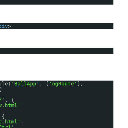
div
>
ule(
'BallApp'
, [
'ngRoute'
],
{
/'
, {
w.html'
 {
t.html'
,
Ctrl'