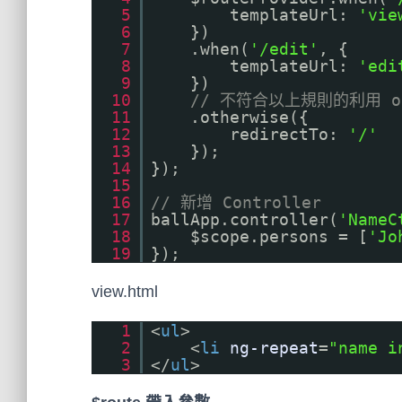
5
templateUrl:
'vie
6
})
7
.when(
'/edit'
, {
8
templateUrl:
'edi
9
})
10
// 不符合以上規則的利用 ot
11
.otherwise({
12
redirectTo:
'/'
13
});
14
});
15
16
// 新增 Controller
17
ballApp.controller(
'NameC
18
$scope.persons = [
'Jo
19
});
view.html
1
<
ul
>
2
<
li
ng-repeat
=
"name i
3
</
ul
>