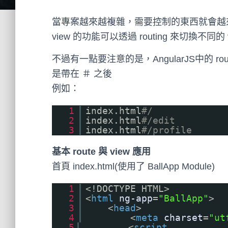
當專案越來越複雜，需要控制的東西就會越來越多，因
view 的功能可以透過 routing 來切換不同的 v
不過有一點要注意的是，AngularJS中的 r
是帶在 ＃ 之後
例如：
1
index.html
#/
2
index.html
#/edit
3
index.html
#/profile
基本 route 與 view 應用
首頁 index.html(使用了 BallApp Module)
1
<!DOCTYPE HTML>
2
<
html
ng-app
=
"BallApp"
>
3
<
head
>
4
<
meta
charset
=
"ut
5
<
script