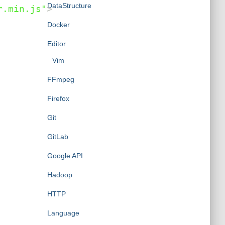
DataStructure
r.min.js
"
>
Docker
Editor
Vim
FFmpeg
Firefox
Git
GitLab
Google API
Hadoop
HTTP
Language