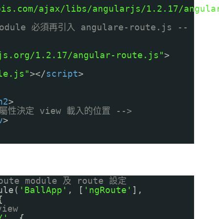
pis.com/ajax/libs/angularjs/1.2.17/angula
module 必須再引入 angulare-route.js --
js.org/1.2.17/angular-route.js
"
>
le.js"
></
script
>
h2
>
w 屬性決定 view 載入的位置 -->
v
>
ute module 及 route 設定
ule(
'BallApp'
, [
'ngRoute'
],
{
iew
/'
, {