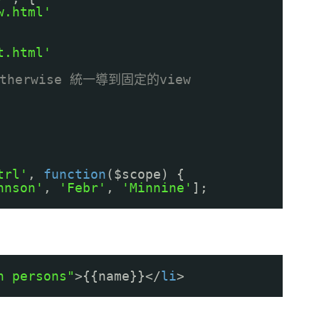
w.html'
t.html'
herwise 統一導到固定的view
trl'
,
function
($scope) {
hnson'
,
'Febr'
,
'Minnine'
];
n persons"
>{{name}}</
li
>