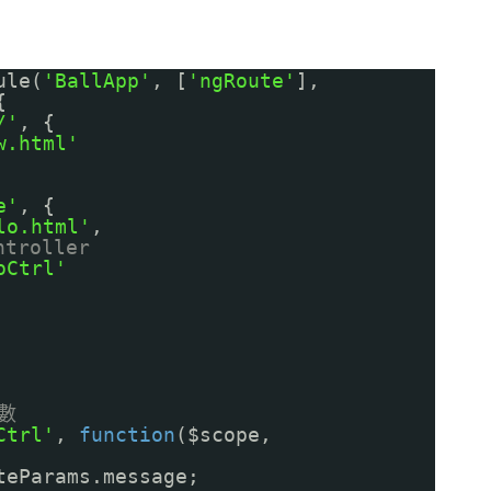
ule(
'BallApp'
, [
'ngRoute'
],
{
/'
, {
w.html'
e'
, {
lo.html'
,
troller
oCtrl'
參數
Ctrl'
,
function
($scope,
teParams.message;