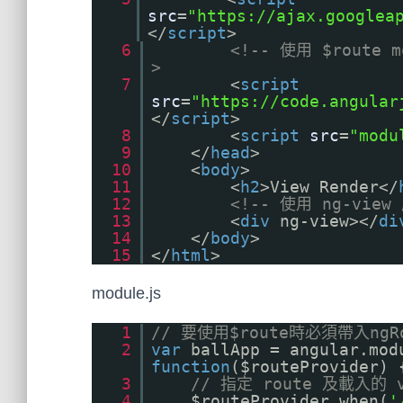
src
=
"
https://ajax.googlea
</
script
>
6
<!-- 使用 $route 
>
7
<
script
src
=
"
https://code.angular
</
script
>
8
<
script
src
=
"modu
9
</
head
>
10
<
body
>
11
<
h2
>View Render</
12
<!-- 使用 ng-vie
13
<
div
ng-view></
di
14
</
body
>
15
</
html
>
module.js
1
// 要使用$route時必須帶入ngRo
2
var
ballApp = angular.mod
function
($routeProvider) 
3
// 指定 route 及載入的 v
4
$routeProvider.when(
'