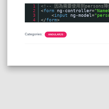
1
<!-- 因為需要使用到persons陣
2
<
form
ng-controller
=
"Name
3
<
input
ng-model
=
"pers
4
</
form
>
Categories:
ANGULARJS