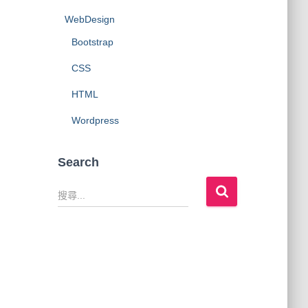
WebDesign
Bootstrap
CSS
HTML
Wordpress
Search
搜
尋
關
鍵
字
: