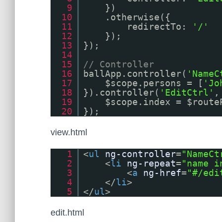
9
})
10
.otherwise({
11
redirectTo:
'/'
12
});
13
});
14
15
// Controller
16
ballApp.controller(
'NameC
17
$scope.persons = [
'Jo
18
}).controller(
'EditCtrl'
19
$scope.index = $route
20
});
view.html
1
<
ul
ng-controller
=
"NameCt
2
<
li
ng-repeat
=
"name i
3
<
a
ng-href
=
"#/edi
4
</
li
>
5
</
ul
>
edit.html