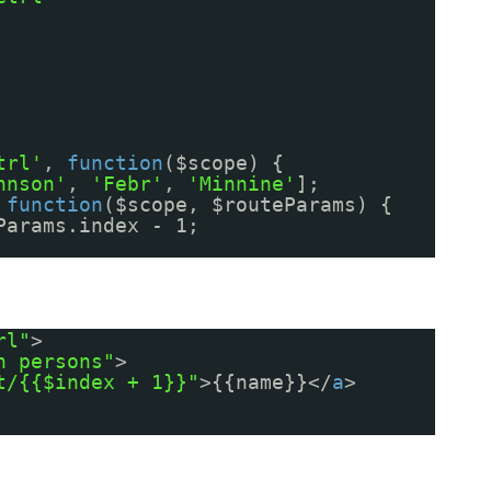
trl'
,
function
($scope) {
hnson'
,
'Febr'
,
'Minnine'
];
,
function
($scope, $routeParams) {
Params.index - 1;
rl"
>
n persons"
>
t/{{$index + 1}}"
>{{name}}</
a
>