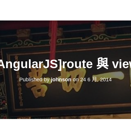
AngularJS]route 與 vi
Published by
johnson
on
24 6 月, 2014