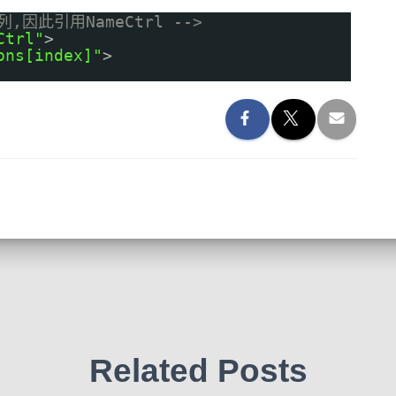
列,因此引用NameCtrl -->
Ctrl"
>
ons[index]"
>
Related Posts