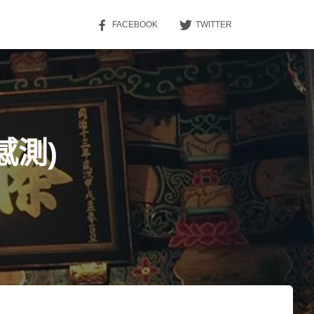
FACEBOOK
TWITTER
向感測)