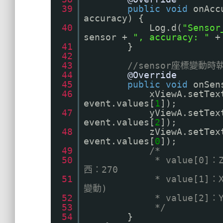
39
public
void
onAcc
accuracy) {
40
Log.d(
"Sensor
sensor +
", accuracy: "
+
41
}
42
43
//sensor座標變動時
44
@Override
45
public
void
onSen
46
xViewA.setTex
event.values[
1
]);
47
yViewA.setTex
event.values[
2
]);
48
zViewA.setTex
event.values[
0
]);
49
/*
50
* value[0
西：270
51
* value[1
變動)
52
* value[2]
53
*/
54
}