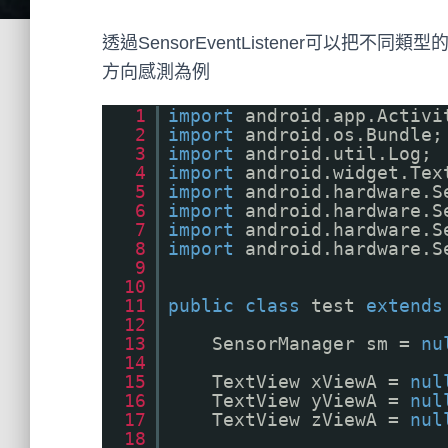
透過SensorEventListener可以把
方向感測為例
1
import
android.app.Activi
2
import
android.os.Bundle;
3
import
android.util.Log;
4
import
android.widget.Tex
5
import
android.hardware.S
6
import
android.hardware.S
7
import
android.hardware.S
8
import
android.hardware.S
9
10
11
public
class
test
extends
12
13
SensorManager sm =
nu
14
15
TextView xViewA =
nul
16
TextView yViewA =
nul
17
TextView zViewA =
nul
18