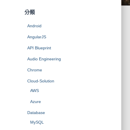
分類
Android
AngularJS
API Blueprint
Audio Engineering
Chrome
Cloud-Solution
AWS
Azure
Database
MySQL