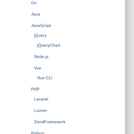
Go
Java
JavaScript
jQuery
jQueryChart
Node.js
Vue
Vue-CLI
PHP
Laravel
Lumen
ZendFramework
Python