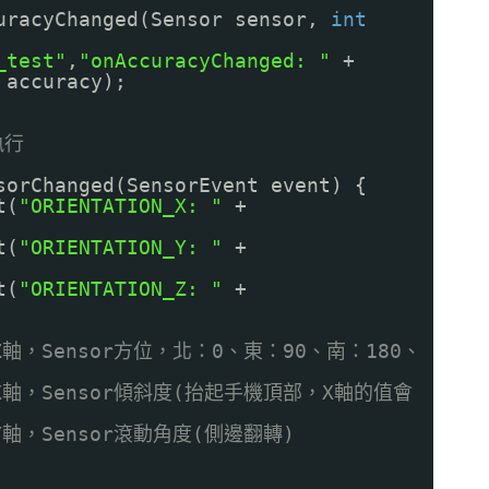
uracyChanged(Sensor sensor,
int
_test"
,
"onAccuracyChanged: "
+
 accuracy);
執行
sorChanged(SensorEvent event) {
t(
"ORIENTATION_X: "
+
t(
"ORIENTATION_Y: "
+
t(
"ORIENTATION_Z: "
+
]：Z軸，Sensor方位，北：0、東：90、南：180、
]：X軸，Sensor傾斜度(抬起手機頂部，X軸的值會
：Y軸，Sensor滾動角度(側邊翻轉)