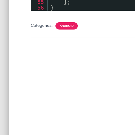
55
};
56
}
Categories:
ANDROID