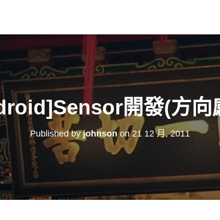
droid]Sensor開發(方
Published by
johnson
on
21 12 月, 2011