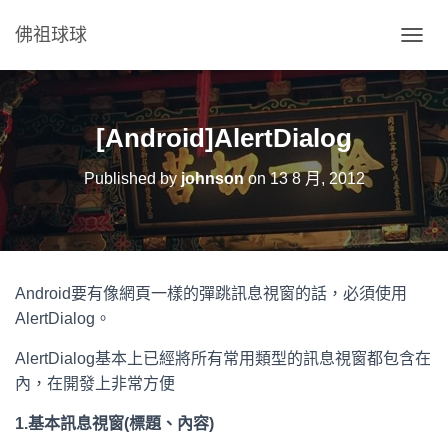
佛祖球球
T
O
G
G
L
[Android]AlertDialog
E
N
Published by
johnson
on
13 8 月, 2012
A
V
I
G
A
T
Android要有像網頁一樣的彈跳訊息視窗的話，必須使用
I
O
AlertDialog。
N
AlertDialog基本上已經將所有常用類型的訊息視窗都包含在
內，在開發上非常方便
1.基本訊息視窗(標題、內容)