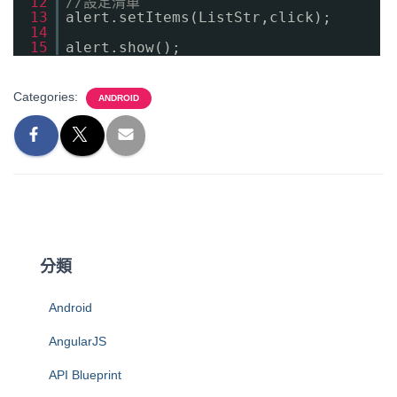
12
//設定清單
13
alert.setItems(ListStr,click);
14
15
alert.show();
Categories:
ANDROID
分類
Android
AngularJS
API Blueprint