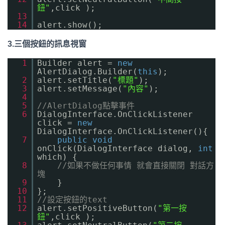
鈕"
,click );
13
14
alert.show();
3.三個按鈕的訊息視窗
1
Builder alert =
new
AlertDialog.Builder(
this
);
2
alert.setTitle(
"標題"
);
3
alert.setMessage(
"內容"
);
4
5
//AlertDialog點擊事件
6
DialogInterface.OnClickListener
click =
new
DialogInterface.OnClickListener(){
7
public
void
onClick(DialogInterface dialog,
int
which) {
8
//如果不做任何事情 就會直接關閉 對話方
塊
9
}
10
};
11
//設定按鈕的text
12
alert.setPositiveButton(
"第一按
鈕"
,click );