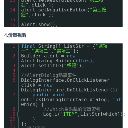
13
alert.setNeutralButton(
"第二按
鈕"
,click );
14
alert.setNegativeButton(
"第三按
鈕"
,click );
15
16
alert.show();
4.清單視窗
1
final
String[] ListStr = {
"選項
一"
,
"選項二"
,
"選項三"
};
2
Builder alert =
new
AlertDialog.Builder(
this
);
3
alert.setTitle(
"標題"
);
4
5
//AlertDialog點擊事件
6
DialogInterface.OnClickListener
click =
new
DialogInterface.OnClickListener(){
7
public
void
onClick(DialogInterface dialog,
int
which) {
8
//which為點擊的清單索引
9
Log.i(
"ITEM"
,ListStr[which]);
10
}
11
};