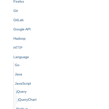
Firefox
Git
GitLab
Google API
Hadoop
HTTP
Language
Go
Java
JavaScript
jQuery
jQueryChart
Node.js