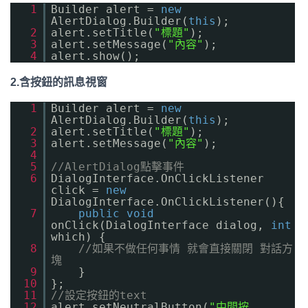
1
Builder alert =
new
AlertDialog.Builder(
this
);
2
alert.setTitle(
"標題"
);
3
alert.setMessage(
"內容"
);
4
alert.show();
2.含按鈕的訊息視窗
1
Builder alert =
new
AlertDialog.Builder(
this
);
2
alert.setTitle(
"標題"
);
3
alert.setMessage(
"內容"
);
4
5
//AlertDialog點擊事件
6
DialogInterface.OnClickListener
click =
new
DialogInterface.OnClickListener(){
7
public
void
onClick(DialogInterface dialog,
int
which) {
8
//如果不做任何事情 就會直接關閉 對話方
塊
9
}
10
};
11
//設定按鈕的text
12
alert.setNeutralButton(
"中間按