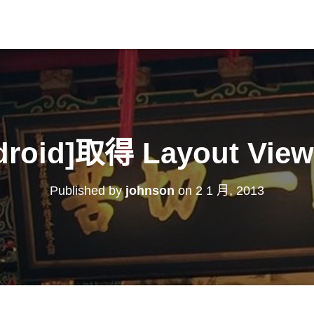
droid]取得 Layout Vi
Published by
johnson
on
2 1 月, 2013