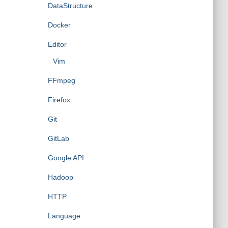
DataStructure
Docker
Editor
Vim
FFmpeg
Firefox
Git
GitLab
Google API
Hadoop
HTTP
Language