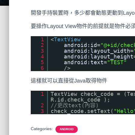
開發手持裝置時，多少都會動態更動到Layout
要操作Layout View物件的前提就是物件必須要有
1
<
TextView
2
android:id
=
"@+id/chec
3
android:layout_width
=
4
android:layout_height
5
android:text
=
"TEST"
6
/>
這樣就可以直接從Java取得物件
1
TextView check_code = (Te
R.id.check_code );
2
//更改text(內容)
3
check_code.setText(
"Hello
Categories:
ANDROID