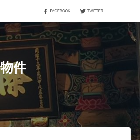
FACEBOOK
TWITTER
ew物件