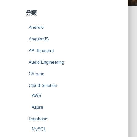
分類
Android
AngularJS
API Blueprint
Audio Engineering
Chrome
Cloud-Solution
AWS
Azure
Database
MySQL