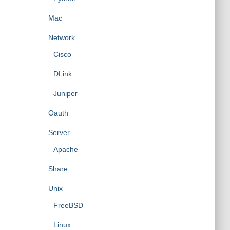
Mac
Network
Cisco
DLink
Juniper
Oauth
Server
Apache
Share
Unix
FreeBSD
Linux