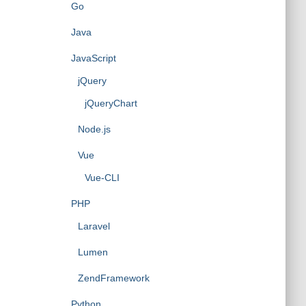
Go
Java
JavaScript
jQuery
jQueryChart
Node.js
Vue
Vue-CLI
PHP
Laravel
Lumen
ZendFramework
Python