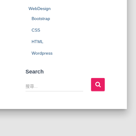
WebDesign
Bootstrap
CSS
HTML
Wordpress
Search
搜
尋
關
鍵
字
: