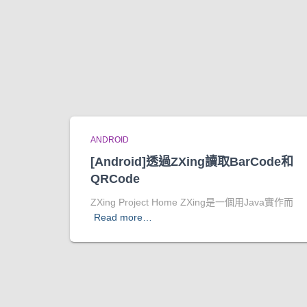
ANDROID
[Android]透過ZXing讀取BarCode和
QRCode
ZXing Project Home ZXing是一個用Java實作而
Read more…