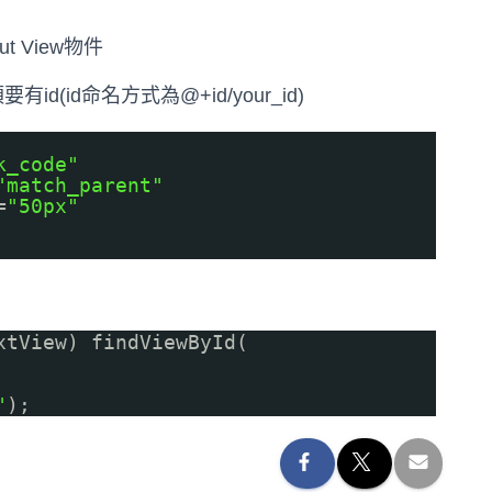
 View物件
id(id命名方式為@+id/your_id)
k_code"
"match_parent"
=
"50px"
xtView) findViewById(
"
);