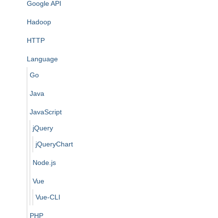
Google API
Hadoop
HTTP
Language
Go
Java
JavaScript
jQuery
jQueryChart
Node.js
Vue
Vue-CLI
PHP