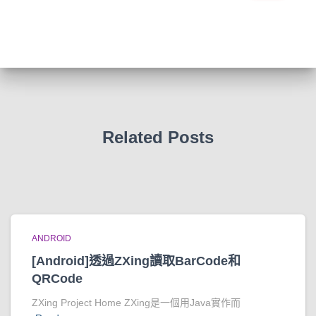
關
鍵
字
:
Related Posts
ANDROID
[Android]透過ZXing讀取BarCode和
QRCode
ZXing Project Home ZXing是一個用Java實作而