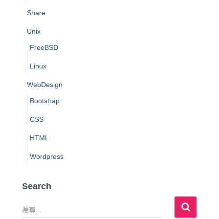
Share
Unix
FreeBSD
Linux
WebDesign
Bootstrap
CSS
HTML
Wordpress
Search
搜
尋